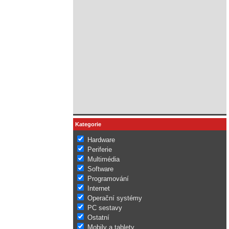
Kategorie
Hardware
Periferie
Multimédia
Software
Programování
Internet
Operační systémy
PC sestavy
Ostatní
Mobily a tablety