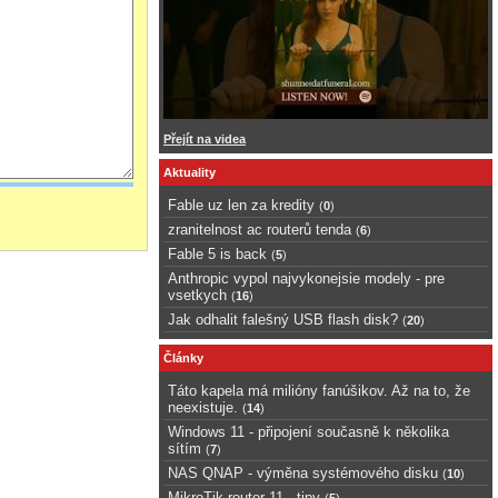
Přejít na videa
Aktuality
Fable uz len za kredity
(
0
)
zranitelnost ac routerů tenda
(
6
)
Fable 5 is back
(
5
)
Anthropic vypol najvykonejsie modely - pre
vsetkych
(
16
)
Jak odhalit falešný USB flash disk?
(
20
)
Články
Táto kapela má milióny fanúšikov. Až na to, že
neexistuje.
(
14
)
Windows 11 - připojení současně k několika
sítím
(
7
)
NAS QNAP - výměna systémového disku
(
10
)
MikroTik router 11 - tipy
(
5
)