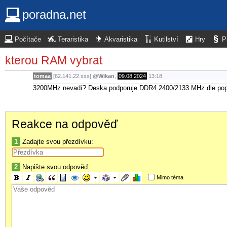
poradna.net
Počítače
Teraristika
Akvaristika
Kutilství
Hry
P
kterou RAM vybrat
tomaa
[62.141.22.xxx]
@
Wikan
,
09.08.2024
13:18
3200MHz nevadí? Deska podporuje DDR4 2400/2133 MHz dle pop
Reakce na odpověď
1
Zadajte svou přezdívku:
2
Napište svou odpověď:
Mimo téma