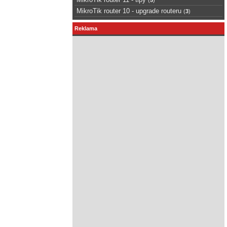
MikroTik router 10 - upgrade routeru
(
3
)
Reklama