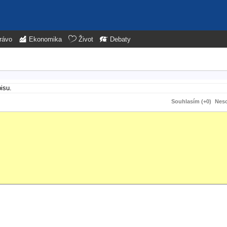
rávo
Ekonomika
Život
Debaty
isu.
Souhlasím (+0)
Neso