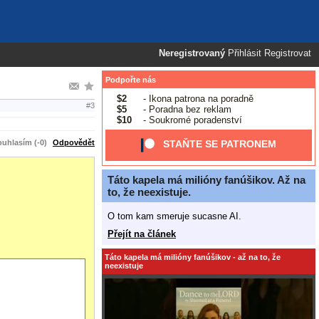
Neregistrovaný
Přihlásit
Registrovat
Podpořte nás
$2
- Ikona patrona na poradně
#3
$5
- Poradna bez reklam
$10
- Soukromé poradenství
uhlasím (-0)
Odpovědět
STAŇTE SE PATRONEM
Táto kapela má milióny fanúšikov. Až na
to, že neexistuje.
O tom kam smeruje sucasne AI.
Přejít na článek
Táto kapela má milióny fanúšikov - až na to, že
neexistuje