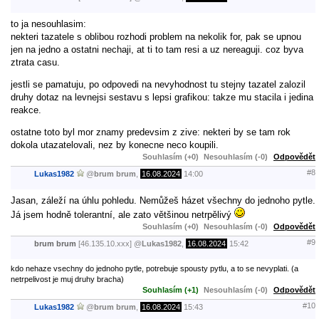
to ja nesouhlasim:
nekteri tazatele s oblibou rozhodi problem na nekolik for, pak se upnou
jen na jedno a ostatni nechaji, at ti to tam resi a uz nereaguji. coz byva
ztrata casu.
jestli se pamatuju, po odpovedi na nevyhodnost tu stejny tazatel zalozil
druhy dotaz na levnejsi sestavu s lepsi grafikou: takze mu stacila i jedina
reakce.
ostatne toto byl mor znamy predevsim z zive: nekteri by se tam rok
dokola utazatelovali, nez by konecne neco koupili.
Souhlasím (+0)
Nesouhlasím (-0)
Odpovědět
#8
Lukas1982
@
brum brum
,
16.08.2024
14:00
Jasan, záleží na úhlu pohledu. Nemůžeš házet všechny do jednoho pytle.
Já jsem hodně tolerantní, ale zato většinou netrpělivý
Souhlasím (+0)
Nesouhlasím (-0)
Odpovědět
#9
brum brum
[46.135.10.xxx]
@
Lukas1982
,
16.08.2024
15:42
kdo nehaze vsechny do jednoho pytle, potrebuje spousty pytlu, a to se nevyplati. (a
netrpelivost je muj druhy bracha)
Souhlasím (+1)
Nesouhlasím (-0)
Odpovědět
#10
Lukas1982
@
brum brum
,
16.08.2024
15:43