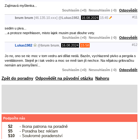
Zajímavá myšlenka...
Souhlasím (+0)
Nesouhlasím (-0)
Odpovědět
#11
brum brum
[46.135.10.xxx]
@
Lukas1982
,
16.08.2024
15:45
sedim u piva...
...a protoze neprihlasen, misto lajek musim psat dlouhe vety.
Souhlasím (+0)
Nesouhlasím (-0)
Odpovědět
#12
Lukas1982
@
brum brum
,
16.08.2024
15:58
Jo no, ono se nic moc v tom vedru ani dělat nedá. Bazén, vychlazené pivko a pergola s
ventilátorem. Stejně je i tak vedro a moc se mně tam jít nechce. Na nějakou grilovačku
nemám ani pomyšlení...
Souhlasím (+0)
Nesouhlasím (-0)
Odpovědět
Zpět do poradny
Odpovědět na původní otázku
Nahoru
Podpořte nás
$2
- Ikona patrona na poradně
$5
- Poradna bez reklam
$10
- Soukromé poradenství