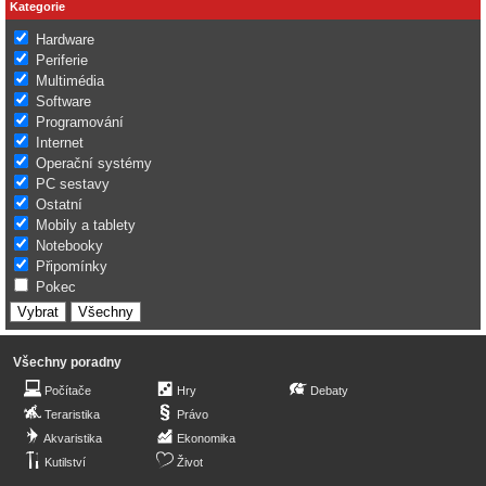
Kategorie
Hardware
Periferie
Multimédia
Software
Programování
Internet
Operační systémy
PC sestavy
Ostatní
Mobily a tablety
Notebooky
Připomínky
Pokec
Všechny poradny
Počítače
Hry
Debaty
Teraristika
Právo
Akvaristika
Ekonomika
Kutilství
Život