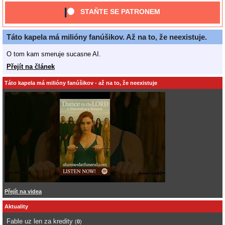
STAŇTE SE PATRONEM
Táto kapela má milióny fanúšikov. Až na to, že neexistuje.
O tom kam smeruje sucasne AI.
Přejít na článek
Táto kapela má milióny fanúšikov - až na to, že neexistuje
Přejít na videa
Aktuality
Fable uz len za kredity
(
0
)