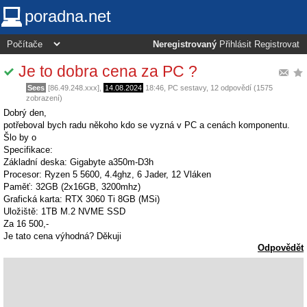
poradna.net
Neregistrovaný
Přihlásit
Registrovat
Je to dobra cena za PC ?
Sees
[86.49.248.xxx],
14.08.2024
18:46
,
PC sestavy
, 12 odpovědí (1575
zobrazení)
Dobrý den,
potřeboval bych radu někoho kdo se vyzná v PC a cenách komponentu.
Šlo by o
Specifikace:
Základní deska: Gigabyte a350m-D3h
Procesor: Ryzen 5 5600, 4.4ghz, 6 Jader, 12 Vláken
Paměť: 32GB (2x16GB, 3200mhz)
Grafická karta: RTX 3060 Ti 8GB (MSi)
Uložiště: 1TB M.2 NVME SSD
Za 16 500,-
Je tato cena výhodná? Děkuji
Odpovědět