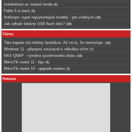
zranitelnost ac routerů tenda
(
6
)
Fable 5 is back
(
5
)
Anthropic vypol najvykonejsie modely - pre vsetkych
(
16
)
Jak odhalit falešný USB flash disk?
(
20
)
Články
Táto kapela má milióny fanúšikov. Až na to, že neexistuje.
(
14
)
Windows 11 - připojení současně k několika sítím
(
7
)
NAS QNAP - výměna systémového disku
(
10
)
MikroTik router 11 - tipy
(
5
)
MikroTik router 10 - upgrade routeru
(
3
)
Reklama