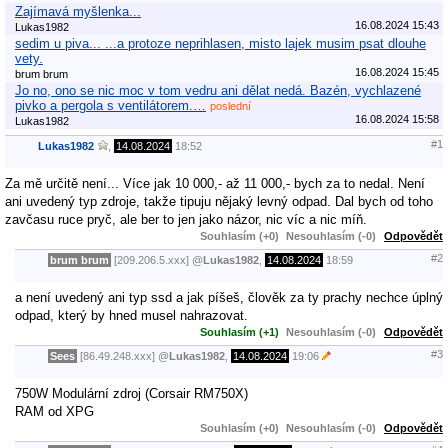
Zajímavá myšlenka...
16.08.2024 15:43
Lukas1982
sedim u piva... ...a protoze neprihlasen, misto lajek musim psat dlouhe
vety.
16.08.2024 15:45
brum brum
Jo no, ono se nic moc v tom vedru ani dělat nedá. Bazén, vychlazené
pivko a pergola s ventilátorem.…
poslední
16.08.2024 15:58
Lukas1982
#1
Lukas1982
,
14.08.2024
18:52
Za mě určitě není... Více jak 10 000,- až 11 000,- bych za to nedal. Není
ani uvedený typ zdroje, takže tipuju nějaký levný odpad. Dal bych od toho
zavčasu ruce pryč, ale ber to jen jako názor, nic víc a nic míň.
Souhlasím (+0)
Nesouhlasím (-0)
Odpovědět
#2
brum brum
[209.206.5.xxx]
@
Lukas1982
,
14.08.2024
18:59
a není uvedený ani typ ssd a jak píšeš, člověk za ty prachy nechce úplný
odpad, který by hned musel nahrazovat.
Souhlasím (+1)
Nesouhlasím (-0)
Odpovědět
#3
Sees
[86.49.248.xxx]
@
Lukas1982
,
14.08.2024
19:06
750W Modulární zdroj (Corsair RM750X)
RAM od XPG
Souhlasím (+0)
Nesouhlasím (-0)
Odpovědět