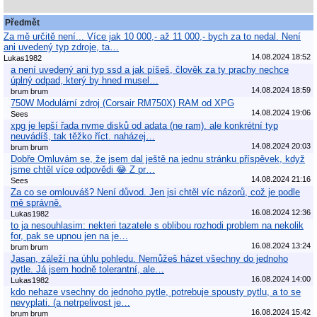
Předmět
Za mě určitě není... Více jak 10 000,- až 11 000,- bych za to nedal. Není
ani uvedený typ zdroje, ta…
14.08.2024 18:52
Lukas1982
a není uvedený ani typ ssd a jak píšeš, člověk za ty prachy nechce
úplný odpad, který by hned musel…
14.08.2024 18:59
brum brum
750W Modulární zdroj (Corsair RM750X) RAM od XPG
14.08.2024 19:06
Sees
xpg je lepší řada nvme disků od adata (ne ram). ale konkrétní typ
neuvádíš, tak těžko říct. naházej…
14.08.2024 20:03
brum brum
Dobře Omluvám se, že jsem dal ještě na jednu stránku příspěvek, když
jsme chtěl více odpovědi 😂 Z pr…
14.08.2024 21:16
Sees
Za co se omlouváš? Není důvod. Jen jsi chtěl víc názorů, což je podle
mě správně.
16.08.2024 12:36
Lukas1982
to ja nesouhlasim: nekteri tazatele s oblibou rozhodi problem na nekolik
for, pak se upnou jen na je…
16.08.2024 13:24
brum brum
Jasan, záleží na úhlu pohledu. Nemůžeš házet všechny do jednoho
pytle. Já jsem hodně tolerantní, ale…
16.08.2024 14:00
Lukas1982
kdo nehaze vsechny do jednoho pytle, potrebuje spousty pytlu, a to se
nevyplati. (a netrpelivost je…
16.08.2024 15:42
brum brum