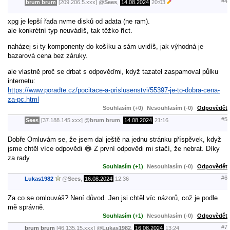
#4
brum brum
[209.206.5.xxx]
@
Sees
,
14.08.2024
20:03
xpg je lepší řada nvme disků od adata (ne ram).
ale konkrétní typ neuvádíš, tak těžko říct.
naházej si ty komponenty do košíku a sám uvidíš, jak výhodná je
bazarová cena bez záruky.
ale vlastně proč se drbat s odpověďmi, když tazatel zaspamoval půlku
internetu:
https://www.poradte.cz/pocitace-a-prislusenstvi/55397-je-to-dobra-cena-
za-pc.html
Souhlasím (+0)
Nesouhlasím (-0)
Odpovědět
#5
Sees
[37.188.145.xxx]
@
brum brum
,
14.08.2024
21:16
Dobře Omluvám se, že jsem dal ještě na jednu stránku příspěvek, když
jsme chtěl více odpovědi 😂 Z první odpovědi mi stačí, že nebrat. Díky
za rady
Souhlasím (+1)
Nesouhlasím (-0)
Odpovědět
#6
Lukas1982
@
Sees
,
16.08.2024
12:36
Za co se omlouváš? Není důvod. Jen jsi chtěl víc názorů, což je podle
mě správně.
Souhlasím (+1)
Nesouhlasím (-0)
Odpovědět
#7
brum brum
[46.135.15.xxx]
@
Lukas1982
,
16.08.2024
13:24