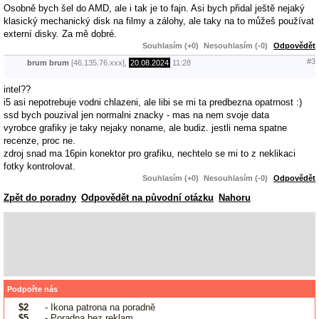
Osobně bych šel do AMD, ale i tak je to fajn. Asi bych přidal ještě nejaký
klasický mechanický disk na filmy a zálohy, ale taky na to můžeš používat
externí disky. Za mě dobré.
Souhlasím (+0)
Nesouhlasím (-0)
Odpovědět
#3
brum brum
[46.135.76.xxx],
20.08.2024
11:28
intel??
i5 asi nepotrebuje vodni chlazeni, ale libi se mi ta predbezna opatrnost :)
ssd bych pouzival jen normalni znacky - mas na nem svoje data
vyrobce grafiky je taky nejaky noname, ale budiz. jestli nema spatne
recenze, proc ne.
zdroj snad ma 16pin konektor pro grafiku, nechtelo se mi to z neklikaci
fotky kontrolovat.
Souhlasím (+0)
Nesouhlasím (-0)
Odpovědět
Zpět do poradny
Odpovědět na původní otázku
Nahoru
Podpořte nás
$2
- Ikona patrona na poradně
$5
- Poradna bez reklam