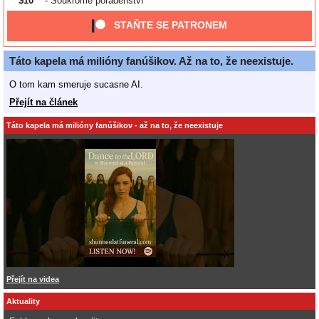
$10
- Soukromé poradenství
STAŇTE SE PATRONEM
Táto kapela má milióny fanúšikov. Až na to, že neexistuje.
O tom kam smeruje sucasne AI.
Přejít na článek
Táto kapela má milióny fanúšikov - až na to, že neexistuje
Přejít na videa
Aktuality