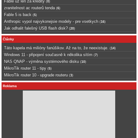
Fable uz len za kredity
(
0
)
zranitelnost ac routerů tenda
(
6
)
Fable 5 is back
(
5
)
Anthropic vypol najvykonejsie modely - pre vsetkych
(
16
)
Jak odhalit falešný USB flash disk?
(
20
)
Články
Táto kapela má milióny fanúšikov. Až na to, že neexistuje.
(
14
)
Windows 11 - připojení současně k několika sítím
(
7
)
NAS QNAP - výměna systémového disku
(
10
)
MikroTik router 11 - tipy
(
5
)
MikroTik router 10 - upgrade routeru
(
3
)
Reklama