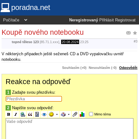
poradna.net
Neregistrovaný
Přihlásit
Registrovat
Koupě nového notebooku
#3
topné těleso 123
[85.71.1.xxx],
20.08.2024
23:25
V některých případech ještě seženeš CD a DVD vypalovačku uvnitř
notebooku.
Souhlasím (+0)
Nesouhlasím (-0)
Odpovědět
Reakce na odpověď
1
Zadajte svou přezdívku:
2
Napište svou odpověď:
Mimo téma