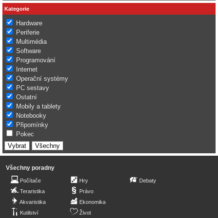
Kategorie
Hardware
Periferie
Multimédia
Software
Programování
Internet
Operační systémy
PC sestavy
Ostatní
Mobily a tablety
Notebooky
Připomínky
Pokec
Všechny poradny
Počítače
Hry
Debaty
Teraristika
Právo
Akvaristika
Ekonomika
Kutilství
Život