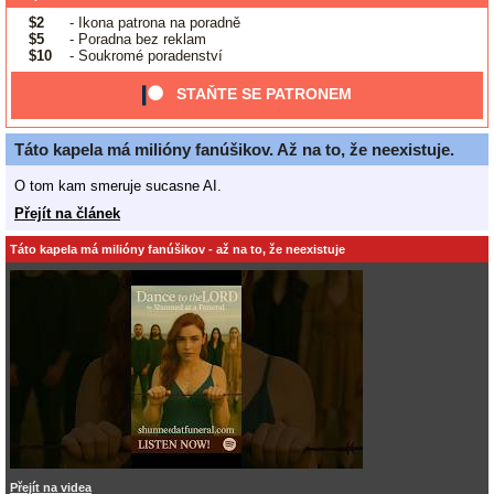
$2
- Ikona patrona na poradně
$5
- Poradna bez reklam
$10
- Soukromé poradenství
STAŇTE SE PATRONEM
Táto kapela má milióny fanúšikov. Až na to, že neexistuje.
O tom kam smeruje sucasne AI.
Přejít na článek
Táto kapela má milióny fanúšikov - až na to, že neexistuje
Přejít na videa