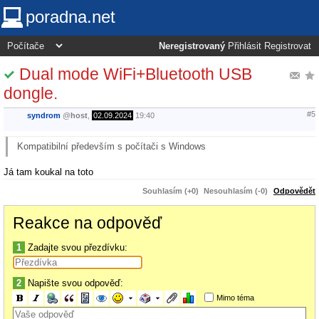
poradna.net
Neregistrovaný
Přihlásit
Registrovat
Dual mode WiFi+Bluetooth USB
dongle.
#5
syndrom
@
host
,
02.09.2024
19:40
Kompatibilní především s počítači s Windows
Já tam koukal na toto
Souhlasím (+0)
Nesouhlasím (-0)
Odpovědět
Reakce na odpověď
1
Zadajte svou přezdívku:
2
Napište svou odpověď:
Mimo téma