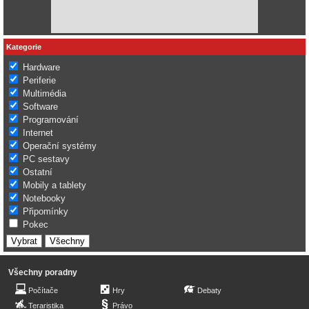
Kategorie
Hardware
Periferie
Multimédia
Software
Programování
Internet
Operační systémy
PC sestavy
Ostatní
Mobily a tablety
Notebooky
Připomínky
Pokec
Všechny poradny
Počítače
Hry
Debaty
Teraristika
Právo