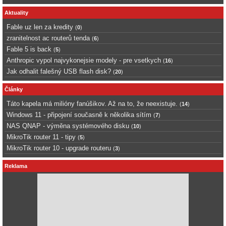
Aktuality
Fable uz len za kredity
(
0
)
zranitelnost ac routerů tenda
(
6
)
Fable 5 is back
(
5
)
Anthropic vypol najvykonejsie modely - pre vsetkych
(
16
)
Jak odhalit falešný USB flash disk?
(
20
)
Články
Táto kapela má milióny fanúšikov. Až na to, že neexistuje.
(
14
)
Windows 11 - připojení současně k několika sítím
(
7
)
NAS QNAP - výměna systémového disku
(
10
)
MikroTik router 11 - tipy
(
5
)
MikroTik router 10 - upgrade routeru
(
3
)
Reklama