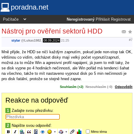
poradna.net
Neregistrovaný
Přihlásit
Registrovat
Nástroj pro ověření sektorů HDD
#7
stylar
@
Lukas1982
,
08.09.2024
21:25
Mně přijde, že HDD se ničí každým zapnutím, pokud jede non-stop tak OK,
většinou co vidím, odcházet disky mají velký počet vypnutí/zapnutí,
možná za to může Win a agresivní profil napájení, já jsem to měl taky, že
se disk vypne po 4 hodinách nečinnosti, ale Win pořád má tendenci šahat
na všechno, takže to mít nastaveno vypnout disk po 5 min nečinnosti je
pro disk fatální, protože se stejně hned zapne.
Souhlasím (+2)
Nesouhlasím (-0)
Odpovědět
Reakce na odpověď
1
Zadajte svou přezdívku:
2
Napište svou odpověď:
Mimo téma