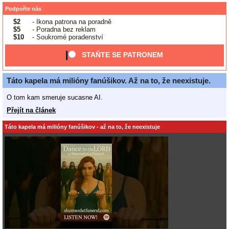
Podpořte nás
$2
- Ikona patrona na poradně
$5
- Poradna bez reklam
$10
- Soukromé poradenství
STAŇTE SE PATRONEM
Táto kapela má milióny fanúšikov. Až na to, že neexistuje.
O tom kam smeruje sucasne AI.
Přejít na článek
Táto kapela má milióny fanúšikov - až na to, že neexistuje