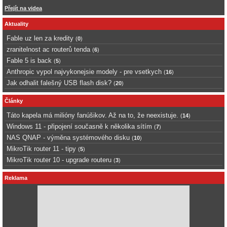
Přejít na videa
Aktuality
Fable uz len za kredity
(
0
)
zranitelnost ac routerů tenda
(
6
)
Fable 5 is back
(
5
)
Anthropic vypol najvykonejsie modely - pre vsetkych
(
16
)
Jak odhalit falešný USB flash disk?
(
20
)
Články
Táto kapela má milióny fanúšikov. Až na to, že neexistuje.
(
14
)
Windows 11 - připojení současně k několika sítím
(
7
)
NAS QNAP - výměna systémového disku
(
10
)
MikroTik router 11 - tipy
(
5
)
MikroTik router 10 - upgrade routeru
(
3
)
Reklama