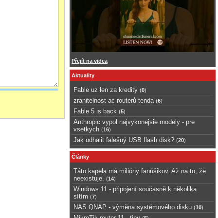
Přejít na videa
Aktuality
Fable uz len za kredity
(
0
)
zranitelnost ac routerů tenda
(
6
)
Fable 5 is back
(
5
)
Anthropic vypol najvykonejsie modely - pre
vsetkych
(
16
)
Jak odhalit falešný USB flash disk?
(
20
)
Články
Táto kapela má milióny fanúšikov. Až na to, že
neexistuje.
(
14
)
Windows 11 - připojení současně k několika
sítím
(
7
)
NAS QNAP - výměna systémového disku
(
10
)
MikroTik router 11 - tipy
(
5
)