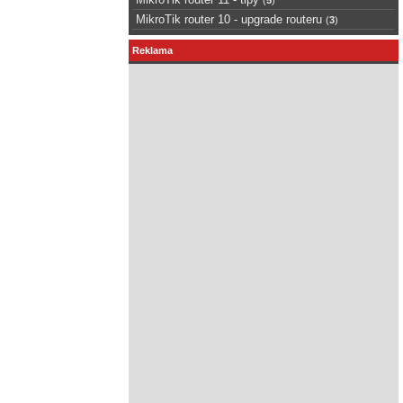
MikroTik router 10 - upgrade routeru
(
3
)
Reklama