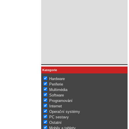
Kategorie
Hardware
Periferie
Multimédia
Software
Programování
Internet
Operační systémy
PC sestavy
Ostatní
Mobily a tablety