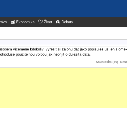
rávo
Ekonomika
Život
Debaty
sobem vicemene kdokoliv, vyresit si zalohu dat jako popisujes uz jen zlomek
ednoduse pouzitelnou volbou jak neprijit o dulezita data.
Souhlasím (+0)
Neso