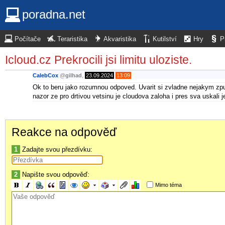
poradna.net
Počítače
Teraristika
Akvaristika
Kutilství
Hry
P
Icloud.cz Prekrocili jsi limitu uloziste.
CalebCox
@
gilhad
,
23.09.2024
13:09
Ok to beru jako rozumnou odpoved. Uvarit si zvladne nejakym zpu
nazor ze pro drtivou vetsinu je cloudova zaloha i pres sva uskali j
Reakce na odpověď
1
Zadajte svou přezdívku:
2
Napište svou odpověď:
Mimo téma