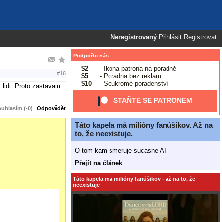
Neregistrovaný
Přihlásit
Registrovat
Podpořte nás
$2
- Ikona patrona na poradně
#16
$5
- Poradna bez reklam
$10
- Soukromé poradenství
 lidi. Proto zastavam
STAŇTE SE PATRONEM
uhlasím (-0)
Odpovědět
Táto kapela má milióny fanúšikov. Až na
to, že neexistuje.
O tom kam smeruje sucasne AI.
Přejít na článek
Táto kapela má milióny fanúšikov - až na to, že
neexistuje