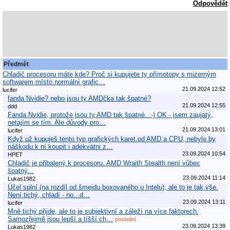
Odpovědět
Předmět
Chladič procesoru máte kde? Proč si kupujete ty přímotopy s mizerným
softwarem místo normální grafic…
21.09.2024 12:52
lucifer
fanda Nvidie? nebo jsou ty AMDčka tak špatné?
21.09.2024 12:55
ddd
Fanda Nvidie, protože jsou ty AMD tak špatné. :-) OK - jsem zaujatý,
netajím se tím. Ale důvody pro…
21.09.2024 13:01
lucifer
Když už kupuješ tento typ grafických karet od AMD a CPU, nebylo by
náškodu k ní koupit i adekvatni z…
23.09.2024 10:54
HPET
Chladič je přibalený k procesoru. AMD Wraith Stealth není vůbec
špatný...
23.09.2024 11:14
Lukas1982
Účel splní (na rozdíl od šmejdu boxovaného u Intelu), ale to je tak vše.
Není tichý, chladí - no...d…
23.09.2024 13:11
lucifer
Mně tichý přijde, ale to je subjektivní a záleží na více faktorech.
Samozřejmě jsou lepší a tíšší ch…
poslední
23.09.2024 13:39
Lukas1982