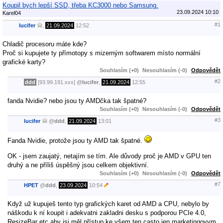
Koupil bych lepší SSD, třeba KC3000 nebo Samsung.
23.09.2024 10:10
Karel04
#1
lucifer
,
21.09.2024
12:52
Chladič procesoru máte kde?
Proč si kupujete ty přímotopy s mizerným softwarem místo normální
grafické karty?
Souhlasím (+0)
Nesouhlasím (-0)
Odpovědět
#2
ddd
[93.99.191.xxx]
@
lucifer
,
21.09.2024
12:55
fanda Nvidie? nebo jsou ty AMDčka tak špatné?
Souhlasím (+0)
Nesouhlasím (-0)
Odpovědět
#3
lucifer
@
ddd
,
21.09.2024
13:01
Fanda Nvidie, protože jsou ty AMD tak špatné.
OK - jsem zaujatý, netajím se tím. Ale důvody proč je AMD v GPU ten
druhý a ne příliš úspěšný jsou celkem objektivní.
Souhlasím (+0)
Nesouhlasím (-0)
Odpovědět
#7
HPET
@
ddd
,
23.09.2024
10:54
Když už kupuješ tento typ grafických karet od AMD a CPU, nebylo by
náškodu k ní koupit i adekvatni zakladni desku s podporou PCIe 4.0,
ResizeBar etc aby jsi měl přístup ke všem ten casto jen marketingovym