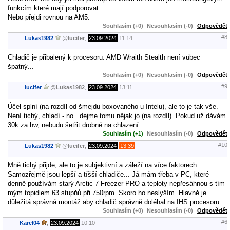
funkcím které mají podporovat.
Nebo přejdi rovnou na AM5.
Souhlasím (+0)
Nesouhlasím (-0)
Odpovědět
#8
Lukas1982
@
lucifer
,
23.09.2024
11:14
Chladič je přibalený k procesoru. AMD Wraith Stealth není vůbec
špatný...
Souhlasím (+0)
Nesouhlasím (-0)
Odpovědět
#9
lucifer
@
Lukas1982
,
23.09.2024
13:11
Účel splní (na rozdíl od šmejdu boxovaného u Intelu), ale to je tak vše.
Není tichý, chladí - no...dejme tomu nějak jo (na rozdíl). Pokud už dávám
30k za hw, nebudu šetřit drobné na chlazení.
Souhlasím (+1)
Nesouhlasím (-0)
Odpovědět
#10
Lukas1982
@
lucifer
,
23.09.2024
13:39
Mně tichý přijde, ale to je subjektivní a záleží na více faktorech.
Samozřejmě jsou lepší a tíšší chladiče... Já mám třeba v PC, které
denně používám starý Arctic 7 Freezer PRO a teploty nepřesáhnou s tím
mým topidlem 63 stupňů při 750rpm. Skoro ho neslyším. Hlavně je
důležitá správná montáž aby chladič správně doléhal na IHS procesoru.
Souhlasím (+0)
Nesouhlasím (-0)
Odpovědět
#6
Karel04
,
23.09.2024
10:10