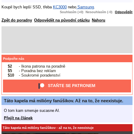
Koupil bych lepší SSD, třeba
KC3000
nebo
Samsung
.
Souhlasím (+0)
Nesouhlasím (-0)
Odpovědět
Zpět do poradny
Odpovědět na původní otázku
Nahoru
Podpořte nás
$2
- Ikona patrona na poradně
$5
- Poradna bez reklam
$10
- Soukromé poradenství
STAŇTE SE PATRONEM
Táto kapela má milióny fanúšikov. Až na to, že neexistuje.
O tom kam smeruje sucasne AI.
Přejít na článek
Táto kapela má milióny fanúšikov - až na to, že neexistuje