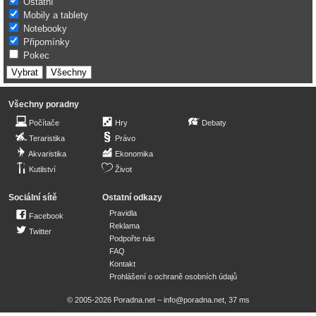
Ostatní
Mobily a tablety
Notebooky
Připomínky
Pokec
Všechny poradny
Počítače
Hry
Debaty
Teraristika
Právo
Akvaristika
Ekonomika
Kutilství
Život
Sociální sítě
Ostatní odkazy
Pravidla
Facebook
Reklama
Twitter
Podpořte nás
FAQ
Kontakt
Prohlášení o ochraně osobních údajů
© 2005-2026 Poradna.net –
info@poradna.net
,
37 ms