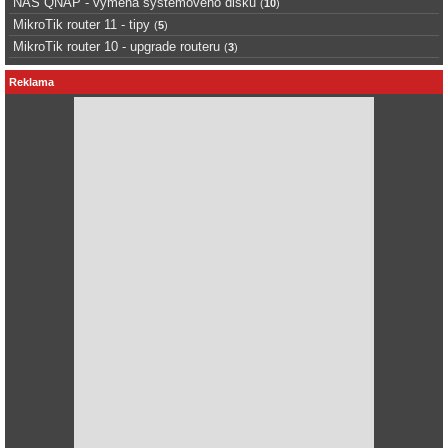
NAS QNAP - výměna systémového disku
(
10
)
MikroTik router 11 - tipy
(
5
)
MikroTik router 10 - upgrade routeru
(
3
)
Reklama