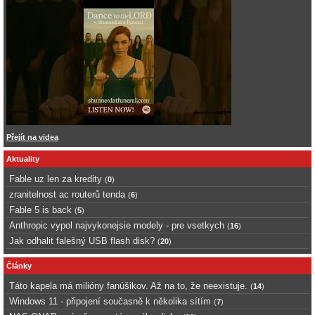
Přejít na videa
Aktuality
Fable uz len za kredity
(
0
)
zranitelnost ac routerů tenda
(
6
)
Fable 5 is back
(
5
)
Anthropic vypol najvykonejsie modely - pre vsetkych
(
16
)
Jak odhalit falešný USB flash disk?
(
20
)
Články
Táto kapela má milióny fanúšikov. Až na to, že neexistuje.
(
14
)
Windows 11 - připojení současně k několika sítím
(
7
)