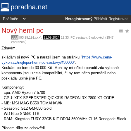
poradna.net
Neregistrovaný
Přihlásit
Registrovat
Nový herní pc
ddd
[93.99.191.xxx],
21.09.2024
12:33
,
PC sestavy
, 8 odpovědí (1547
zobrazení)
Zdravím,
skládám si nový PC a narazil jsem na stránku "
https://www.cena-
vykon.cz/nejlepsi-herni-pc-sestavy/#30000
".
Koukám po tom do 30 000 Kč. Mohl by mi někdo poradil zda vybrané
komponenty jsou zcela kompatibilní, či by tam něco pozměnil nebo
poskládal úplně jiné PC.
Komponenty:
- cpu: AMD Ryzen 7 5700
- GPU: XFX SPEEDSTER QICK319 RADEON RX 7800 XT CORE
- MB: MSI MAG B550 TOMAHAWK
- Seasonic G12 GM-850 Gold
- WD Blue SN580 1TB
- RAM: Kingston FURY 32GB KIT DDR4 3600MHz CL16 Renegade Black
Předem díky za odpovědi