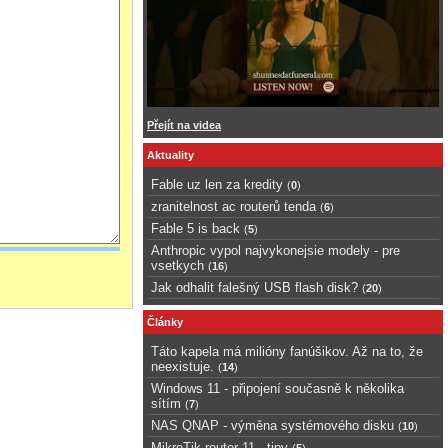
Přejít na videa
Aktuality
Fable uz len za kredity
(
0
)
zranitelnost ac routerů tenda
(
6
)
Fable 5 is back
(
5
)
Anthropic vypol najvykonejsie modely - pre
vsetkych
(
16
)
Jak odhalit falešný USB flash disk?
(
20
)
Články
Táto kapela má milióny fanúšikov. Až na to, že
neexistuje.
(
14
)
Windows 11 - připojení současně k několika
sítím
(
7
)
NAS QNAP - výměna systémového disku
(
10
)
MikroTik router 11 - tipy
(
5
)