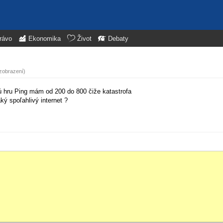
rávo
Ekonomika
Život
Debaty
zobrazení)
kú hru Ping mám od 200 do 800 čiže katastrofa
aký spoľahlivý internet ?