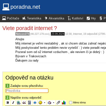
poradna.net
Počítače
Teraristika
Akvaristika
Kutilství
Hry
P
Viete poradit internet ?
Netcon273
[46.227.179.xxx],
23.09.2024
12:30
,
Internet
, 19 odpovědí (2799 
Ahojte
Môj internet je veľmi nestabilný , ak si chcem občas zahrať neja
Môj poskytovateľ tento problém nevie vyriešiť : ) viete poradit nej
Pozeral som od o2 internet vzduchom , ale neviem či je dobrý : )
Bývam v Trakoviciach
Ďakujem za rady
Odpověď na otázku
1
Zadajte svou přezdívku:
2
Napište svou odpověď:
Mimo téma