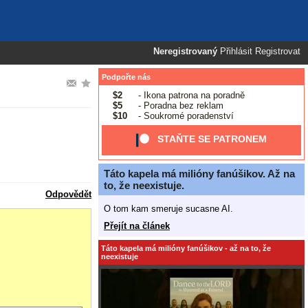
Neregistrovaný
Přihlásit
Registrovat
Podpořte nás
$2
- Ikona patrona na poradně
$5
- Poradna bez reklam
$10
- Soukromé poradenství
STAŇTE SE PATRONEM
Táto kapela má milióny fanúšikov. Až na
to, že neexistuje.
Odpovědět
O tom kam smeruje sucasne AI.
Přejít na článek
Táto kapela má milióny fanúšikov - až na to, že
neexistuje