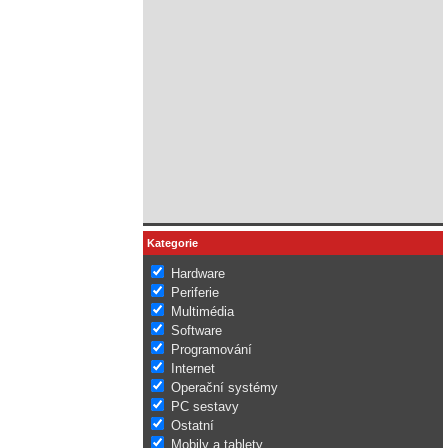
Kategorie
Hardware
Periferie
Multimédia
Software
Programování
Internet
Operační systémy
PC sestavy
Ostatní
Mobily a tablety