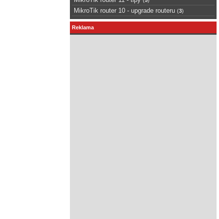
MikroTik router 10 - upgrade routeru
(
3
)
Reklama