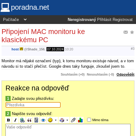
poradna.net
Neregistrovaný
Přihlásit
Registrovat
Připojení MAC monitoru ke
klasickému PC
#3
host
@
Shade_156
,
07.10.2024
10:20
Monitor má nějaké označení (typ), k tomu monitoru existuje návod, a v tom
návodu si to stačí přečíst. Google dnes taky funguje, zkoušel jsem to.
Souhlasím (+0)
Nesouhlasím (-0)
Odpovědět
Reakce na odpověď
1
Zadajte svou přezdívku:
2
Napište svou odpověď:
Mimo téma