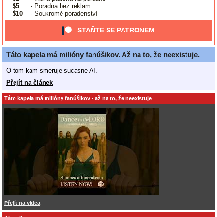
$5
- Poradna bez reklam
$10
- Soukromé poradenství
STAŇTE SE PATRONEM
Táto kapela má milióny fanúšikov. Až na to, že neexistuje.
O tom kam smeruje sucasne AI.
Přejít na článek
Táto kapela má milióny fanúšikov - až na to, že neexistuje
Přejít na videa