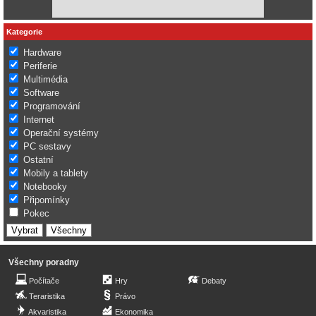
Kategorie
Hardware
Periferie
Multimédia
Software
Programování
Internet
Operační systémy
PC sestavy
Ostatní
Mobily a tablety
Notebooky
Připomínky
Pokec
Všechny poradny
Počítače
Hry
Debaty
Teraristika
Právo
Akvaristika
Ekonomika