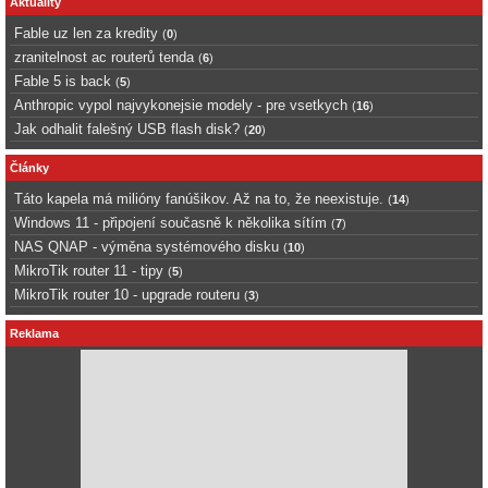
Aktuality
Fable uz len za kredity
(
0
)
zranitelnost ac routerů tenda
(
6
)
Fable 5 is back
(
5
)
Anthropic vypol najvykonejsie modely - pre vsetkych
(
16
)
Jak odhalit falešný USB flash disk?
(
20
)
Články
Táto kapela má milióny fanúšikov. Až na to, že neexistuje.
(
14
)
Windows 11 - připojení současně k několika sítím
(
7
)
NAS QNAP - výměna systémového disku
(
10
)
MikroTik router 11 - tipy
(
5
)
MikroTik router 10 - upgrade routeru
(
3
)
Reklama