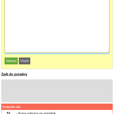
Zpět do poradny
Podpořte nás
$2
- Ikona patrona na poradně