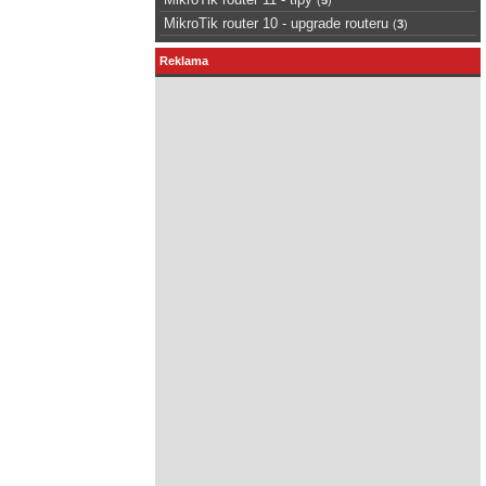
MikroTik router 10 - upgrade routeru
(
3
)
Reklama