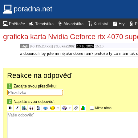
poradna.net
Počítače
Teraristika
Akvaristika
Kutilství
Hry
P
graficka karta Nvidia Geforce rtx 4070 sup
nfgh
[46.135.23.xxx]
@
Lukas1982
,
13.10.2024
15:16
a doporucili by jste mi nějaké dobré ram? protože ty co mám tak 
Reakce na odpověď
1
Zadajte svou přezdívku:
2
Napište svou odpověď:
Mimo téma