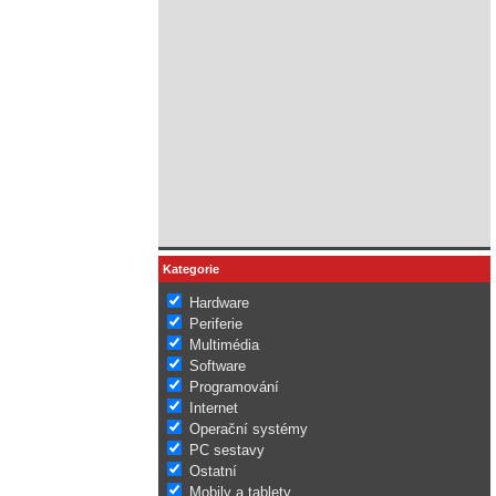
Kategorie
Hardware
Periferie
Multimédia
Software
Programování
Internet
Operační systémy
PC sestavy
Ostatní
Mobily a tablety