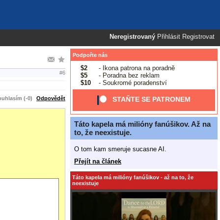
Neregistrovaný
Přihlásit
Registrovat
Podpořte nás
$2
- Ikona patrona na poradně
#6
$5
- Poradna bez reklam
$10
- Soukromé poradenství
uhlasím (-0)
Odpovědět
STAŇTE SE PATRONEM
Táto kapela má milióny fanúšikov. Až na
to, že neexistuje.
O tom kam smeruje sucasne AI.
Přejít na článek
Táto kapela má milióny fanúšikov - až na to, že
neexistuje