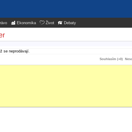
rávo
Ekonomika
Život
Debaty
er
už se neprodávají.
Souhlasím (+0)
Neso