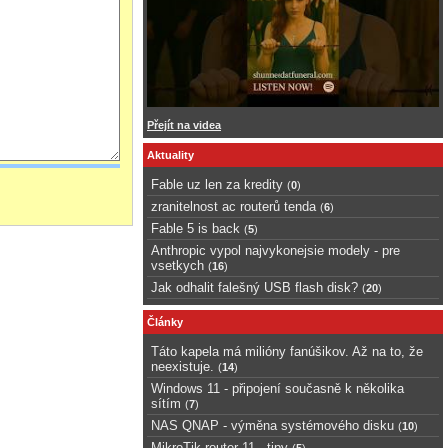
Přejít na videa
Aktuality
Fable uz len za kredity
(
0
)
zranitelnost ac routerů tenda
(
6
)
Fable 5 is back
(
5
)
Anthropic vypol najvykonejsie modely - pre
vsetkych
(
16
)
Jak odhalit falešný USB flash disk?
(
20
)
Články
Táto kapela má milióny fanúšikov. Až na to, že
neexistuje.
(
14
)
Windows 11 - připojení současně k několika
sítím
(
7
)
NAS QNAP - výměna systémového disku
(
10
)
MikroTik router 11 - tipy
(
5
)