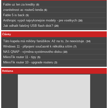
Fable uz len za kredity
(
0
)
zranitelnost ac routerů tenda
(
6
)
Fable 5 is back
(
5
)
Anthropic vypol najvykonejsie modely - pre vsetkych
(
16
)
Jak odhalit falešný USB flash disk?
(
20
)
Články
Táto kapela má milióny fanúšikov. Až na to, že neexistuje.
(
14
)
Windows 11 - připojení současně k několika sítím
(
7
)
NAS QNAP - výměna systémového disku
(
10
)
MikroTik router 11 - tipy
(
5
)
MikroTik router 10 - upgrade routeru
(
3
)
Reklama