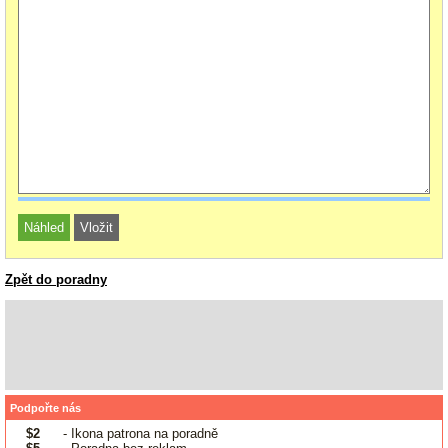
Zpět do poradny
Podpořte nás
$2
- Ikona patrona na poradně