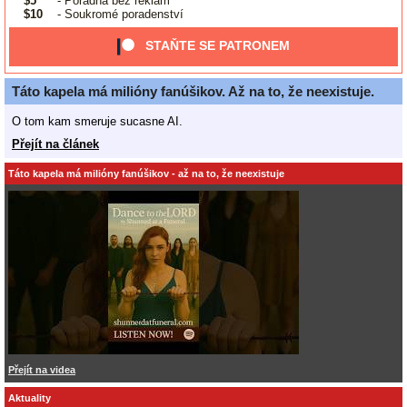
$5
- Poradna bez reklam
$10
- Soukromé poradenství
STAŇTE SE PATRONEM
Táto kapela má milióny fanúšikov. Až na to, že neexistuje.
O tom kam smeruje sucasne AI.
Přejít na článek
Táto kapela má milióny fanúšikov - až na to, že neexistuje
Přejít na videa
Aktuality