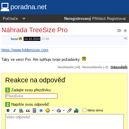
poradna.net
Neregistrovaný
Přihlásit
Registrovat
Náhrada TreeSize Pro
#2
host
,
14.10.2024
17:49
https://www.foldersizes.com
Taky ve verzi Pro. Ale splňuje tvoje požadavky.
Souhlasím (+0)
Nesouhlasím (-0)
Odpovědět
Reakce na odpověď
1
Zadajte svou přezdívku:
2
Napište svou odpověď:
Mimo téma