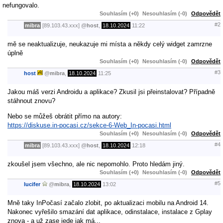
nefungovalo.
Souhlasím (+0)
Nesouhlasím (-0)
Odpovědět
#2
mibra
[89.103.43.xxx]
@
host
,
18.10.2024
11:22
mě se neaktualizuje, neukazuje mi místa a někdy celý widget zamrzne
úplně
Souhlasím (+0)
Nesouhlasím (-0)
Odpovědět
#3
host
@
mibra
,
18.10.2024
11:25
Jakou máš verzi Androidu a aplikace? Zkusil jsi přeinstalovat? Případně
stáhnout znovu?
Nebo se můžeš obrátit přímo na autory:
https://diskuse.in-pocasi.cz/sekce-6-Web_In-pocasi.html
Souhlasím (+0)
Nesouhlasím (-0)
Odpovědět
#4
mibra
[89.103.43.xxx]
@
host
,
18.10.2024
12:18
zkoušel jsem všechno, ale nic nepomohlo. Proto hledám jiný.
Souhlasím (+0)
Nesouhlasím (-0)
Odpovědět
#5
lucifer
@
mibra
,
18.10.2024
13:02
Mně taky InPočasí začalo zlobit, po aktualizaci mobilu na Android 14.
Nakonec vyřešilo smazání dat aplikace, odinstalace, instalace z Gplay
znova - a už zase jede jak má...