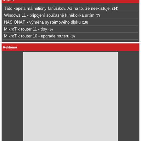
Táto kapela má milióny fanúšikov. Až na to, že neexistuje.
(
14
)
Windows 11 - připojení současně k několika sítím
(
7
)
NAS QNAP - výměna systémového disku
(
10
)
MikroTik router 11 - tipy
(
5
)
MikroTik router 10 - upgrade routeru
(
3
)
Reklama