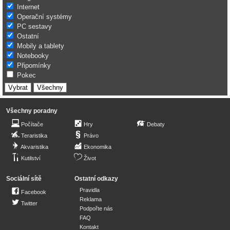
Internet
Operační systémy
PC sestavy
Ostatní
Mobily a tablety
Notebooky
Připomínky
Pokec
Všechny poradny
Počítače
Hry
Debaty
Teraristika
Právo
Akvaristika
Ekonomika
Kutilství
Život
Sociální sítě
Ostatní odkazy
Pravidla
Facebook
Reklama
Twitter
Podpořte nás
FAQ
Kontakt