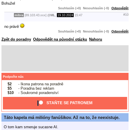
Bohužel
Souhlasím (+0)
Nesouhlasím (-0)
Odpovědět
#10
mibra
[89.103.43.xxx]
@
ML
,
19.10.2024
15:47
no právě
Souhlasím (+0)
Nesouhlasím (-0)
Odpovědět
Zpět do poradny
Odpovědět na původní otázku
Nahoru
Podpořte nás
$2
- Ikona patrona na poradně
$5
- Poradna bez reklam
$10
- Soukromé poradenství
STAŇTE SE PATRONEM
Táto kapela má milióny fanúšikov. Až na to, že neexistuje.
O tom kam smeruje sucasne AI.