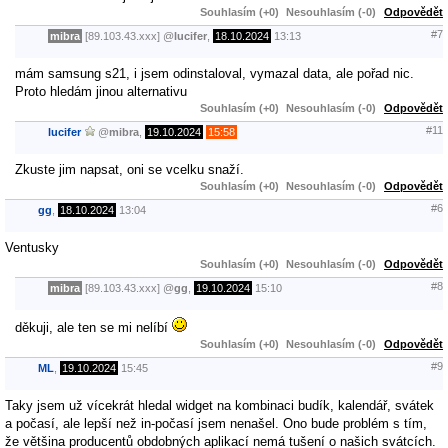
Souhlasím (+0)
Nesouhlasím (-0)
Odpovědět
#7
mibra
[89.103.43.xxx]
@
lucifer
,
18.10.2024
13:13
mám samsung s21, i jsem odinstaloval, vymazal data, ale pořad nic.
Proto hledám jinou alternativu
Souhlasím (+0)
Nesouhlasím (-0)
Odpovědět
#11
lucifer
@
mibra
,
19.10.2024
15:58
Zkuste jim napsat, oni se vcelku snaží.
Souhlasím (+0)
Nesouhlasím (-0)
Odpovědět
#6
gg
,
18.10.2024
13:04
Ventusky
Souhlasím (+0)
Nesouhlasím (-0)
Odpovědět
#8
mibra
[89.103.43.xxx]
@
gg
,
19.10.2024
15:10
děkuji, ale ten se mi nelíbí
Souhlasím (+0)
Nesouhlasím (-0)
Odpovědět
#9
ML
,
19.10.2024
15:45
Taky jsem už vícekrát hledal widget na kombinaci budík, kalendář, svátek
a počasí, ale lepší než in-počasí jsem nenašel. Ono bude problém s tím,
že většina producentů obdobných aplikací nemá tušení o našich svátcích.