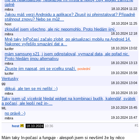
úplně
18.10.2024 11:22
mibra
Jakou máš verzi Androidu a aplikace? Zkusil jsi přeinstalovat? Případně
stáhnout znovu? Nebo se můž…
18.10.2024 11:25
host
zkoušel jsem všechno, ale nic nepomohlo. Proto hledám jiný.
18.10.2024 12:18
mibra
Mně taky InPočasí začalo zlobit, po aktualizaci mobilu na Android 14.
Nakonec vyřešilo smazání dat a…
18.10.2024 13:02
lucifer
mám samsung s21, i jsem odinstaloval, vymazal data, ale pořad nic.
Proto hledám jinou alternativu
18.10.2024 13:13
mibra
Zkuste jim napsat, oni se vcelku snaží.
poslední
19.10.2024 15:58
lucifer
Ventusky
18.10.2024 13:04
gg
děkuji, ale ten se mi nelíbí :-)
19.10.2024 15:10
mibra
Taky jsem už vícekrát hledal widget na kombinaci budík, kalendář, svátek
a počasí, ale lepší než in-…
19.10.2024 15:45
ML
no právě :-)
19.10.2024 15:47
mibra
#1
host
,
18.10.2024
10:36
Mám taky In-počasí a funguje - alespoň jsem si nevšiml že by něco