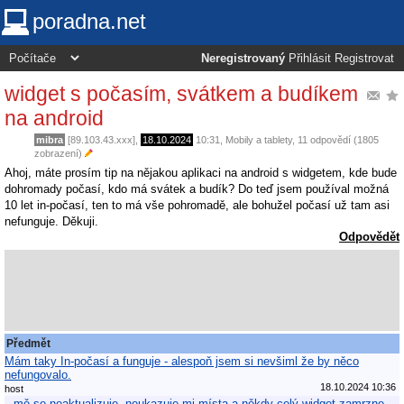
poradna.net
Neregistrovaný
Přihlásit
Registrovat
widget s počasím, svátkem a budíkem
na android
mibra
[89.103.43.xxx],
18.10.2024
10:31
,
Mobily a tablety
, 11 odpovědí (1805
zobrazení)
Ahoj, máte prosím tip na nějakou aplikaci na android s widgetem, kde bude
dohromady počasí, kdo má svátek a budík? Do teď jsem používal možná
10 let in-počasí, ten to má vše pohromadě, ale bohužel počasí už tam asi
nefunguje. Děkuji.
Odpovědět
Předmět
Mám taky In-počasí a funguje - alespoň jsem si nevšiml že by něco
nefungovalo.
18.10.2024 10:36
host
mě se neaktualizuje, neukazuje mi místa a někdy celý widget zamrzne