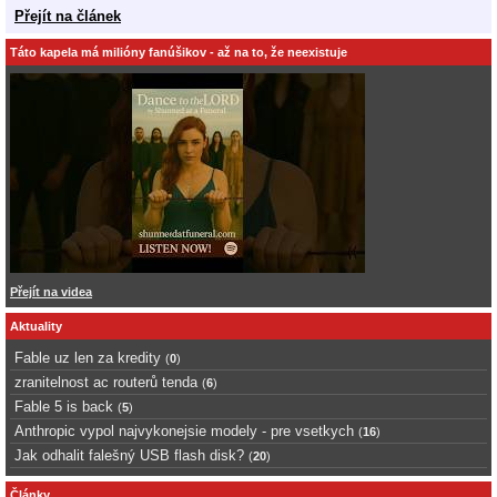
Přejít na článek
Táto kapela má milióny fanúšikov - až na to, že neexistuje
Přejít na videa
Aktuality
Fable uz len za kredity
(
0
)
zranitelnost ac routerů tenda
(
6
)
Fable 5 is back
(
5
)
Anthropic vypol najvykonejsie modely - pre vsetkych
(
16
)
Jak odhalit falešný USB flash disk?
(
20
)
Články