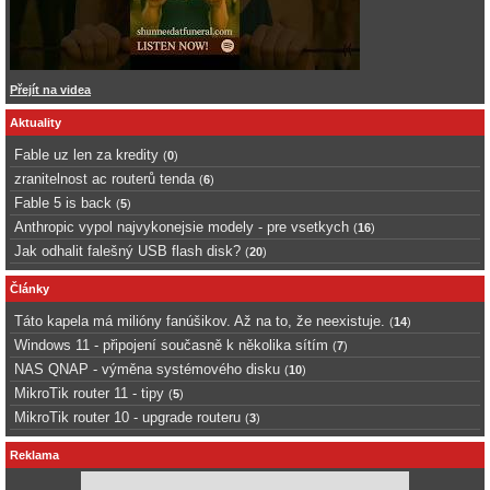
Přejít na videa
Aktuality
Fable uz len za kredity
(
0
)
zranitelnost ac routerů tenda
(
6
)
Fable 5 is back
(
5
)
Anthropic vypol najvykonejsie modely - pre vsetkych
(
16
)
Jak odhalit falešný USB flash disk?
(
20
)
Články
Táto kapela má milióny fanúšikov. Až na to, že neexistuje.
(
14
)
Windows 11 - připojení současně k několika sítím
(
7
)
NAS QNAP - výměna systémového disku
(
10
)
MikroTik router 11 - tipy
(
5
)
MikroTik router 10 - upgrade routeru
(
3
)
Reklama