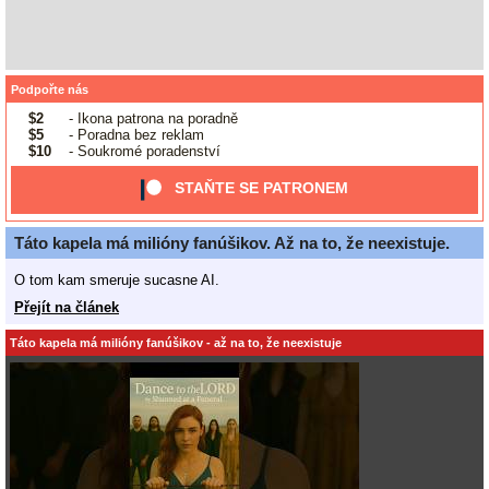
Podpořte nás
$2
- Ikona patrona na poradně
$5
- Poradna bez reklam
$10
- Soukromé poradenství
STAŇTE SE PATRONEM
Táto kapela má milióny fanúšikov. Až na to, že neexistuje.
O tom kam smeruje sucasne AI.
Přejít na článek
Táto kapela má milióny fanúšikov - až na to, že neexistuje