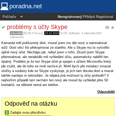
poradna.net
Neregistrovaný
Přihlásit
Registrovat
problémy s účty Skype
Zdeněk6
[81.90.173.xxx],
23.10.2024
10:35
,
Software
, 3 odpovědi (942
zobrazení)
Kamarád měl poškozený disk, musel jsem mu dát nový a nainstalovat
w10. Dost věcí šlo překopírovat ze starého. Ale u Skype mu to vytvořilo
úplně nový účet. Nechápu jak, nebyl jsem u toho. Zkusil jsem Skype
přeinstalovat, ale nenabídlo mě vyhledání účtu, automaticky naběhl ten
špatný. Problém je že ten Skype účet je spojen s účtem Microsoftu který
jde zrušit, ale do toho se mně nechce jít. Mohl bych pře instalací smazat
složky a soubory kde se Skype vyskytuje, je jich tam docela dost a mazat
takhle naslepo si netroufám. Je nějaká jiná možnost ty účty prohodit? V
nejhorším případě tam nechám ten nový ale musel by vyhledat přes 50
kontaktů, na některé nemá ani telefon.
Odpovědět
Odpověď na otázku
1
Zadajte svou přezdívku: