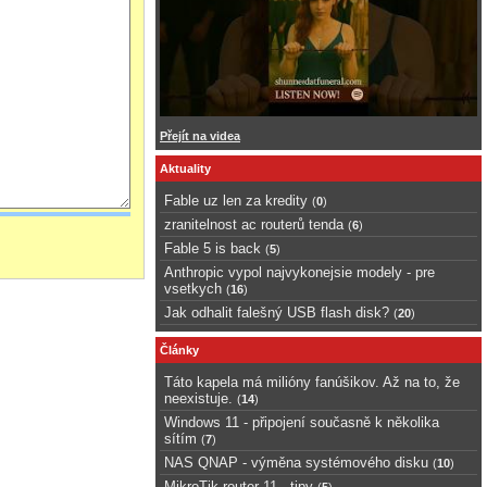
Přejít na videa
Aktuality
Fable uz len za kredity
(
0
)
zranitelnost ac routerů tenda
(
6
)
Fable 5 is back
(
5
)
Anthropic vypol najvykonejsie modely - pre
vsetkych
(
16
)
Jak odhalit falešný USB flash disk?
(
20
)
Články
Táto kapela má milióny fanúšikov. Až na to, že
neexistuje.
(
14
)
Windows 11 - připojení současně k několika
sítím
(
7
)
NAS QNAP - výměna systémového disku
(
10
)
MikroTik router 11 - tipy
(
5
)