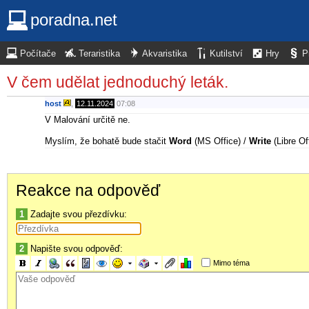
poradna.net
Počítače
Teraristika
Akvaristika
Kutilství
Hry
P
V čem udělat jednoduchý leták.
host
,
12.11.2024
07:08
V Malování určitě ne.
Myslím, že bohatě bude stačit
Word
(MS Office) /
Write
(Libre Of
Reakce na odpověď
1
Zadajte svou přezdívku:
2
Napište svou odpověď:
Mimo téma