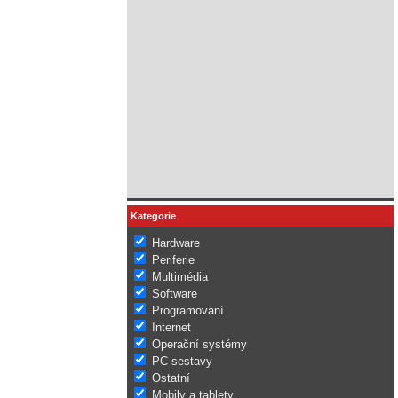
Kategorie
Hardware
Periferie
Multimédia
Software
Programování
Internet
Operační systémy
PC sestavy
Ostatní
Mobily a tablety