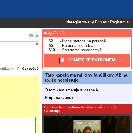
Neregistrovaný
Přihlásit
Registrovat
Podpořte nás
$2
- Ikona patrona na poradně
#1
$5
- Poradna bez reklam
$10
- Soukromé poradenství
STAŇTE SE PATRONEM
uhlasím (-0)
Odpovědět
Táto kapela má milióny fanúšikov. Až na
to, že neexistuje.
O tom kam smeruje sucasne AI.
Přejít na článek
Táto kapela má milióny fanúšikov - až na to, že
neexistuje