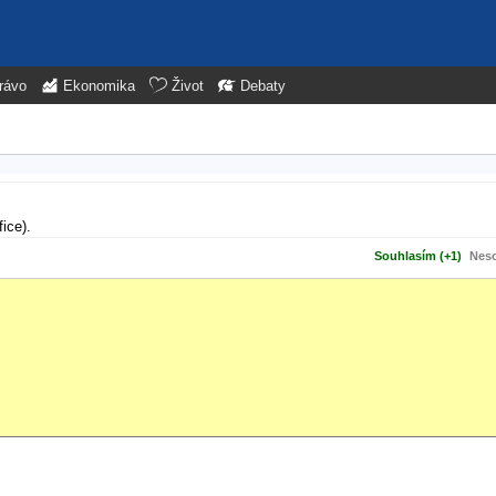
rávo
Ekonomika
Život
Debaty
fice).
Souhlasím (+1)
Neso