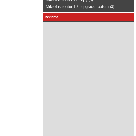
MikroTik router 10 - upgrade routeru
(
3
)
Reklama