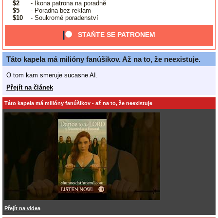
$2
- Ikona patrona na poradně
$5
- Poradna bez reklam
$10
- Soukromé poradenství
STAŇTE SE PATRONEM
Táto kapela má milióny fanúšikov. Až na to, že neexistuje.
O tom kam smeruje sucasne AI.
Přejít na článek
Táto kapela má milióny fanúšikov - až na to, že neexistuje
Přejít na videa