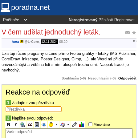
poradna.net
Neregistrovaný
Přihlásit
Registrovat
V čem udělat jednoduchý leták.
#3
host
@
L-Core
,
12.11.2024
08:20
Existují různé programy určené přímo tvorbu grafiky - letáky (MS Publisher,
CorelDraw, Inkscape, Poster Designer, Gimp, ...), ale Word mi přijde
univerzálnější a většina lidí s ním alespoň trochu umí. Naopak Excel je
nevhodný.
Souhlasím (+0)
Nesouhlasím (-0)
Odpovědět
Reakce na odpověď
1
Zadajte svou přezdívku:
2
Napište svou odpověď:
Mimo téma