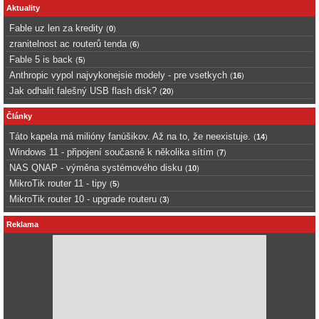
Aktuality
Fable uz len za kredity
(
0
)
zranitelnost ac routerů tenda
(
6
)
Fable 5 is back
(
5
)
Anthropic vypol najvykonejsie modely - pre vsetkych
(
16
)
Jak odhalit falešný USB flash disk?
(
20
)
Články
Táto kapela má milióny fanúšikov. Až na to, že neexistuje.
(
14
)
Windows 11 - připojení současně k několika sítím
(
7
)
NAS QNAP - výměna systémového disku
(
10
)
MikroTik router 11 - tipy
(
5
)
MikroTik router 10 - upgrade routeru
(
3
)
Reklama