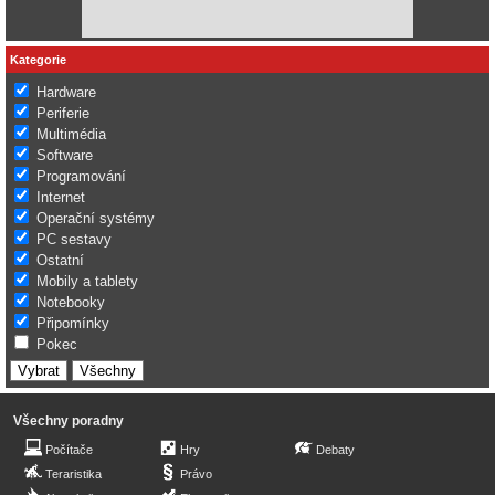
Kategorie
Hardware
Periferie
Multimédia
Software
Programování
Internet
Operační systémy
PC sestavy
Ostatní
Mobily a tablety
Notebooky
Připomínky
Pokec
Všechny poradny
Počítače
Hry
Debaty
Teraristika
Právo