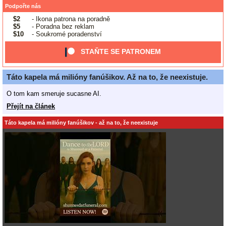
Podpořte nás
$2
- Ikona patrona na poradně
$5
- Poradna bez reklam
$10
- Soukromé poradenství
STAŇTE SE PATRONEM
Táto kapela má milióny fanúšikov. Až na to, že neexistuje.
O tom kam smeruje sucasne AI.
Přejít na článek
Táto kapela má milióny fanúšikov - až na to, že neexistuje