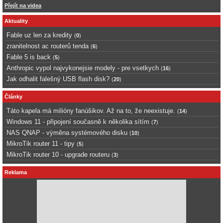
Přejít na videa
Aktuality
Fable uz len za kredity
(
0
)
zranitelnost ac routerů tenda
(
6
)
Fable 5 is back
(
5
)
Anthropic vypol najvykonejsie modely - pre vsetkych
(
16
)
Jak odhalit falešný USB flash disk?
(
20
)
Články
Táto kapela má milióny fanúšikov. Až na to, že neexistuje.
(
14
)
Windows 11 - připojení současně k několika sítím
(
7
)
NAS QNAP - výměna systémového disku
(
10
)
MikroTik router 11 - tipy
(
5
)
MikroTik router 10 - upgrade routeru
(
3
)
Reklama