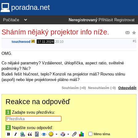
poradna.net
Neregistrovaný
Přihlásit
Registrovat
Sháním nějaký projektor info níže.
#1
touchwood
,
17.11.2024
20:10
OMG.
Co nějaké parametry? Vzdálenost, úhlopříčka, aspect ratio, světelné
podmínky? Nic?
Budeš řešit hlučnost, teplo? Konzoli na projektor máš? Rovnou stěnu
(aspoň) nebo lépe projektorové plátno máš?
Souhlasím (+0)
Nesouhlasím (-0)
Odpovědět
Reakce na odpověď
1
Zadajte svou přezdívku:
2
Napište svou odpověď:
Mimo téma