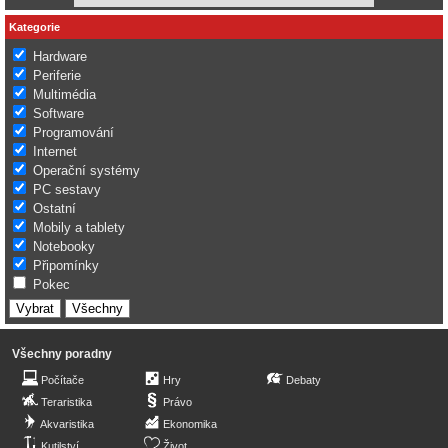
Kategorie
Hardware
Periferie
Multimédia
Software
Programování
Internet
Operační systémy
PC sestavy
Ostatní
Mobily a tablety
Notebooky
Připomínky
Pokec
Všechny poradny
Počítače
Hry
Debaty
Teraristika
Právo
Akvaristika
Ekonomika
Kutilství
Život