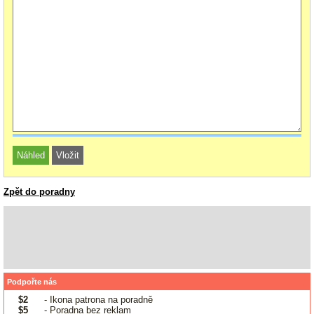
Zpět do poradny
Podpořte nás
$2
- Ikona patrona na poradně
$5
- Poradna bez reklam