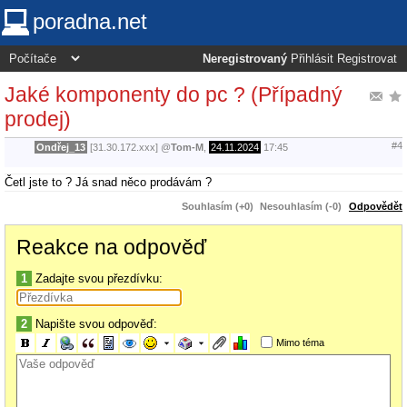
poradna.net
Neregistrovaný
Přihlásit
Registrovat
Jaké komponenty do pc ? (Případný
prodej)
#4
Ondřej_13
[31.30.172.xxx]
@
Tom-M
,
24.11.2024
17:45
Četl jste to ? Já snad něco prodávám ?
Souhlasím (+0)
Nesouhlasím (-0)
Odpovědět
Reakce na odpověď
1
Zadajte svou přezdívku:
2
Napište svou odpověď:
Mimo téma