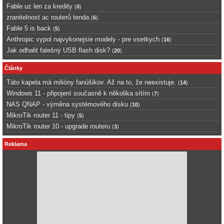
Fable uz len za kredity
(
0
)
zranitelnost ac routerů tenda
(
6
)
Fable 5 is back
(
5
)
Anthropic vypol najvykonejsie modely - pre vsetkych
(
16
)
Jak odhalit falešný USB flash disk?
(
20
)
Články
Táto kapela má milióny fanúšikov. Až na to, že neexistuje.
(
14
)
Windows 11 - připojení současně k několika sítím
(
7
)
NAS QNAP - výměna systémového disku
(
10
)
MikroTik router 11 - tipy
(
5
)
MikroTik router 10 - upgrade routeru
(
3
)
Reklama