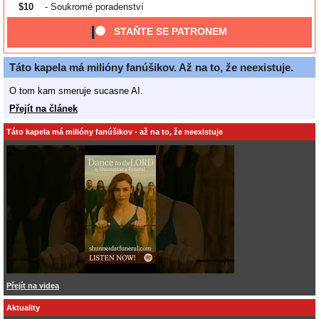
$10
- Soukromé poradenství
STAŇTE SE PATRONEM
Táto kapela má milióny fanúšikov. Až na to, že neexistuje.
O tom kam smeruje sucasne AI.
Přejít na článek
Táto kapela má milióny fanúšikov - až na to, že neexistuje
Přejít na videa
Aktuality