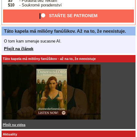
$5
- Poradna bez reklam
$10
- Soukromé poradenství
STAŇTE SE PATRONEM
Táto kapela má milióny fanúšikov. Až na to, že neexistuje.
O tom kam smeruje sucasne AI.
Přejít na článek
Táto kapela má milióny fanúšikov - až na to, že neexistuje
Přejít na videa
Aktuality