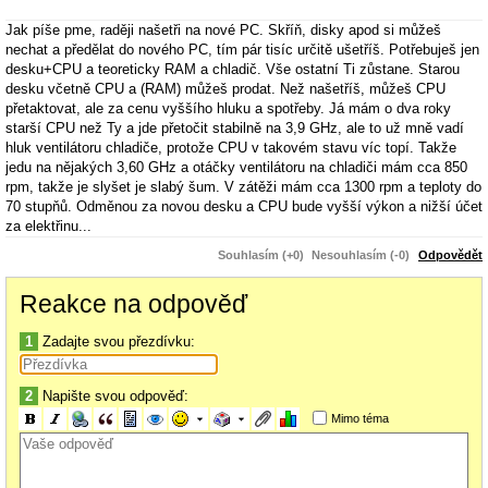
Jak píše pme, raději našetři na nové PC. Skříň, disky apod si můžeš
nechat a předělat do nového PC, tím pár tisíc určitě ušetříš. Potřebuješ jen
desku+CPU a teoreticky RAM a chladič. Vše ostatní Ti zůstane. Starou
desku včetně CPU a (RAM) můžeš prodat. Než našetříš, můžeš CPU
přetaktovat, ale za cenu vyššího hluku a spotřeby. Já mám o dva roky
starší CPU než Ty a jde přetočit stabilně na 3,9 GHz, ale to už mně vadí
hluk ventilátoru chladiče, protože CPU v takovém stavu víc topí. Takže
jedu na nějakých 3,60 GHz a otáčky ventilátoru na chladiči mám cca 850
rpm, takže je slyšet je slabý šum. V zátěži mám cca 1300 rpm a teploty do
70 stupňů. Odměnou za novou desku a CPU bude vyšší výkon a nižší účet
za elektřinu...
Souhlasím (+0)
Nesouhlasím (-0)
Odpovědět
Reakce na odpověď
1
Zadajte svou přezdívku:
2
Napište svou odpověď:
Mimo téma