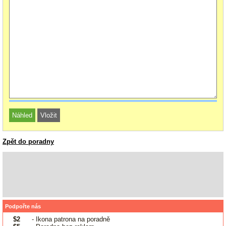
Zpět do poradny
Podpořte nás
$2
- Ikona patrona na poradně