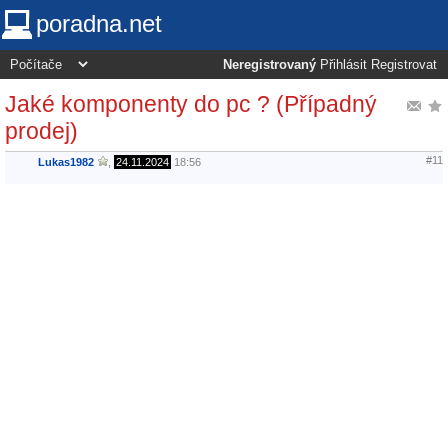
poradna.net
Neregistrovaný
Přihlásit
Registrovat
Jaké komponenty do pc ? (Případný
prodej)
#11
Lukas1982
,
24.11.2024
18:56