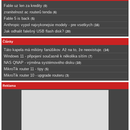
Fable uz len za kredity
(
0
)
zranitelnost ac routerů tenda
(
6
)
Fable 5 is back
(
5
)
Anthropic vypol najvykonejsie modely - pre vsetkych
(
16
)
Jak odhalit falešný USB flash disk?
(
20
)
Články
Táto kapela má milióny fanúšikov. Až na to, že neexistuje.
(
14
)
Windows 11 - připojení současně k několika sítím
(
7
)
NAS QNAP - výměna systémového disku
(
10
)
MikroTik router 11 - tipy
(
5
)
MikroTik router 10 - upgrade routeru
(
3
)
Reklama