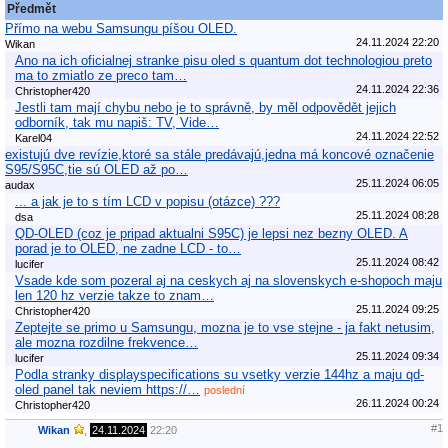
Předmět
Přímo na webu Samsungu píšou OLED.
24.11.2024 22:20
Wikan
Ano na ich oficialnej stranke pisu oled s quantum dot technologiou preto
ma to zmiatlo ze preco tam…
24.11.2024 22:36
Christopher420
Jestli tam mají chybu nebo je to správně, by měl odpovědět jejich
odborník, tak mu napiš: TV, Vide…
24.11.2024 22:52
Karel04
existujú dve revízie,ktoré sa stále predávajú,jedna má koncové označenie
S95/S95C,tie sú OLED až po…
25.11.2024 06:05
audax
... a jak je to s tím LCD v popisu (otázce) ???
25.11.2024 08:28
dsa
QD-OLED (coz je pripad aktualni S95C) je lepsi nez bezny OLED. A
porad je to OLED, ne zadne LCD - to…
25.11.2024 08:42
lucifer
Vsade kde som pozeral aj na ceskych aj na slovenskych e-shopoch maju
len 120 hz verzie takze to znam…
25.11.2024 09:25
Christopher420
Zeptejte se primo u Samsungu, mozna je to vse stejne - ja fakt netusim,
ale mozna rozdilne frekvence…
25.11.2024 09:34
lucifer
Podla stranky displayspecifications su vsetky verzie 144hz a maju qd-
oled panel tak neviem https://…
poslední
26.11.2024 00:24
Christopher420
#1
Wikan
,
24.11.2024
22:20