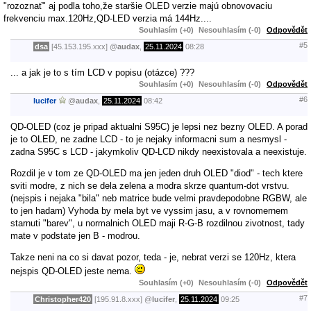
"rozoznať" aj podla toho,že staršie OLED verzie majú obnovovaciu
frekvenciu max.120Hz,QD-LED verzia má 144Hz....
Souhlasím (+0)
Nesouhlasím (-0)
Odpovědět
#5
dsa
[45.153.195.xxx]
@
audax
,
25.11.2024
08:28
... a jak je to s tím LCD v popisu (otázce) ???
Souhlasím (+0)
Nesouhlasím (-0)
Odpovědět
#6
lucifer
@
audax
,
25.11.2024
08:42
QD-OLED (coz je pripad aktualni S95C) je lepsi nez bezny OLED. A porad
je to OLED, ne zadne LCD - to je nejaky informacni sum a nesmysl -
zadna S95C s LCD - jakymkoliv QD-LCD nikdy neexistovala a neexistuje.
Rozdil je v tom ze QD-OLED ma jen jeden druh OLED "diod" - tech ktere
sviti modre, z nich se dela zelena a modra skrze quantum-dot vrstvu.
(nejspis i nejaka "bila" neb matrice bude velmi pravdepodobne RGBW, ale
to jen hadam) Vyhoda by mela byt ve vyssim jasu, a v rovnomernem
starnuti "barev", u normalnich OLED maji R-G-B rozdilnou zivotnost, tady
mate v podstate jen B - modrou.
Takze neni na co si davat pozor, teda - je, nebrat verzi se 120Hz, ktera
nejspis QD-OLED jeste nema.
Souhlasím (+0)
Nesouhlasím (-0)
Odpovědět
#7
Christopher420
[195.91.8.xxx]
@
lucifer
,
25.11.2024
09:25