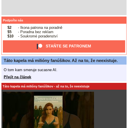
Podpořte nás
$2
- Ikona patrona na poradně
$5
- Poradna bez reklam
$10
- Soukromé poradenství
STAŇTE SE PATRONEM
Táto kapela má milióny fanúšikov. Až na to, že neexistuje.
O tom kam smeruje sucasne AI.
Přejít na článek
Táto kapela má milióny fanúšikov - až na to, že neexistuje