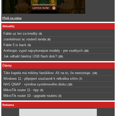
Přejít na videa
Aktuality
Fable uz len za kredity
(
0
)
zranitelnost ac routerů tenda
(
6
)
Fable 5 is back
(
5
)
Anthropic vypol najvykonejsie modely - pre vsetkych
(
16
)
Jak odhalit falešný USB flash disk?
(
20
)
Články
Táto kapela má milióny fanúšikov. Až na to, že neexistuje.
(
14
)
Windows 11 - připojení současně k několika sítím
(
7
)
NAS QNAP - výměna systémového disku
(
10
)
MikroTik router 11 - tipy
(
5
)
MikroTik router 10 - upgrade routeru
(
3
)
Reklama