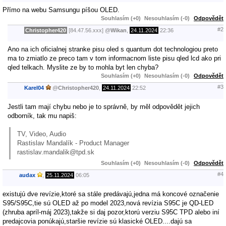
Přímo na webu Samsungu píšou OLED.
Souhlasím (+0)
Nesouhlasím (-0)
Odpovědět
#2
Christopher420
[84.47.56.xxx]
@
Wikan
,
24.11.2024
22:36
Ano na ich oficialnej stranke pisu oled s quantum dot technologiou preto
ma to zmiatlo ze preco tam v tom informacnom liste pisu qled lcd ako pri
qled telkach. Myslite ze by to mohla byt len chyba?
Souhlasím (+0)
Nesouhlasím (-0)
Odpovědět
#3
Karel04
@
Christopher420
,
24.11.2024
22:52
Jestli tam mají chybu nebo je to správně, by měl odpovědět jejich
odborník, tak mu napiš:
TV, Video, Audio
Rastislav Mandalík - Product Manager
rastislav.mandalik@tpd.sk
Souhlasím (+0)
Nesouhlasím (-0)
Odpovědět
#4
audax
,
25.11.2024
06:05
existujú dve revízie,ktoré sa stále predávajú,jedna má koncové označenie
S95/S95C,tie sú OLED až po model 2023,nová revízia S95C je QD-LED
(zhruba apríl-máj 2023),takže si daj pozor,ktorú verziu S95C TPD alebo iní
predajcovia ponúkajú,staršie revízie sú klasické OLED....dajú sa