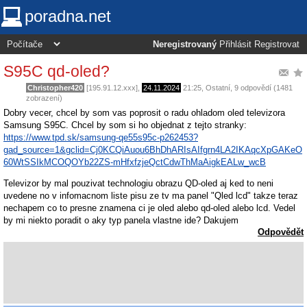
poradna.net
Neregistrovaný
Přihlásit
Registrovat
S95C qd-oled?
Christopher420
[195.91.12.xxx],
24.11.2024
21:25
,
Ostatní
, 9 odpovědí (1481
zobrazení)
Dobry vecer, chcel by som vas poprosit o radu ohladom oled televizora
Samsung S95C. Chcel by som si ho objednat z tejto stranky:
https://www.tpd.sk/samsung-qe55s95c-p262453?
gad_source=1&gclid=Cj0KCQiAuou6BhDhARIsAIfgrn4LA2IKAqcXpGAKeO
60WtSSIkMCOQOYb22ZS-mHfxfzjeQctCdwThMaAigkEALw_wcB
Televizor by mal pouzivat technologiu obrazu QD-oled aj ked to neni
uvedene no v infomacnom liste pisu ze tv ma panel "Qled lcd" takze teraz
nechapem co to presne znamena ci je oled alebo qd-oled alebo lcd. Vedel
by mi niekto poradit o aky typ panela vlastne ide? Dakujem
Odpovědět