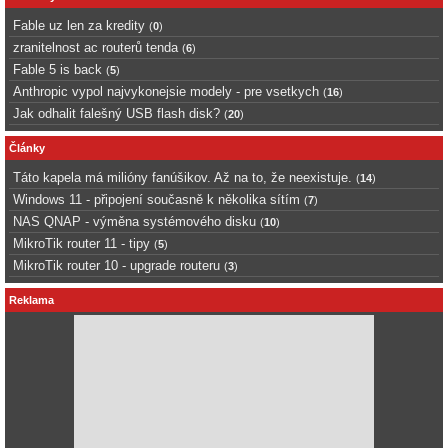
Fable uz len za kredity
(
0
)
zranitelnost ac routerů tenda
(
6
)
Fable 5 is back
(
5
)
Anthropic vypol najvykonejsie modely - pre vsetkych
(
16
)
Jak odhalit falešný USB flash disk?
(
20
)
Články
Táto kapela má milióny fanúšikov. Až na to, že neexistuje.
(
14
)
Windows 11 - připojení současně k několika sítím
(
7
)
NAS QNAP - výměna systémového disku
(
10
)
MikroTik router 11 - tipy
(
5
)
MikroTik router 10 - upgrade routeru
(
3
)
Reklama