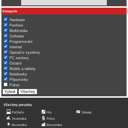
Kategorie
Hardware
Periferie
Multimédia
Software
Programování
Internet
Operační systémy
PC sestavy
Ostatní
Mobily a tablety
Notebooky
Připomínky
Pokec
Všechny poradny
Počítače
Hry
Debaty
Teraristika
Právo
Akvaristika
Ekonomika