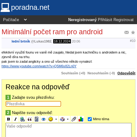
poradna.net
Neregistrovaný
Přihlásit
Registrovat
Minimální počet ram pro android
#10
lední brtník
@
Lukas1982
,
18.12.2024
20:06
efektivní využití founu ve vaně mě zaujalo, hledal jsem kachničku s androidem a nic,
zjevně díra na trhu.
pak jsem to zadal anglicky a ono už všechno někdo vynalezl:
https://www.youtube.com/watch?v=Q5M6s82Ln0Y
Souhlasím (+0)
Nesouhlasím (-0)
Odpovědět
Reakce na odpověď
1
Zadajte svou přezdívku:
2
Napište svou odpověď:
Mimo téma