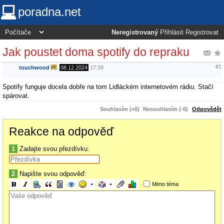
poradna.net
Neregistrovaný
Přihlásit
Registrovat
Jak poustet doma spotify do repraku
#1
touchwood
,
08.12.2024
17:39
Spotify funguje docela dobře na tom Lidláckém internetovém rádiu. Stačí
spárovat.
Souhlasím (+0)
Nesouhlasím (-0)
Odpovědět
Reakce na odpověď
1
Zadajte svou přezdívku:
2
Napište svou odpověď:
Mimo téma