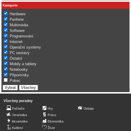
Kategorie
Hardware
Periferie
Multimédia
Software
Programování
Internet
Operační systémy
PC sestavy
Ostatní
Mobily a tablety
Notebooky
Připomínky
Pokec
Všechny poradny
Počítače
Hry
Debaty
Teraristika
Právo
Akvaristika
Ekonomika
Kutilství
Život