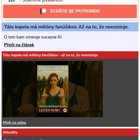
$10
- Soukromé poradenství
STAŇTE SE PATRONEM
Táto kapela má milióny fanúšikov. Až na to, že neexistuje.
O tom kam smeruje sucasne AI.
Přejít na článek
Táto kapela má milióny fanúšikov - až na to, že neexistuje
Přejít na videa
Aktuality