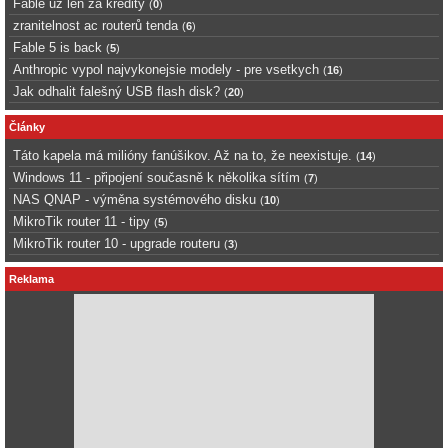
Fable uz len za kredity
(
0
)
zranitelnost ac routerů tenda
(
6
)
Fable 5 is back
(
5
)
Anthropic vypol najvykonejsie modely - pre vsetkych
(
16
)
Jak odhalit falešný USB flash disk?
(
20
)
Články
Táto kapela má milióny fanúšikov. Až na to, že neexistuje.
(
14
)
Windows 11 - připojení současně k několika sítím
(
7
)
NAS QNAP - výměna systémového disku
(
10
)
MikroTik router 11 - tipy
(
5
)
MikroTik router 10 - upgrade routeru
(
3
)
Reklama