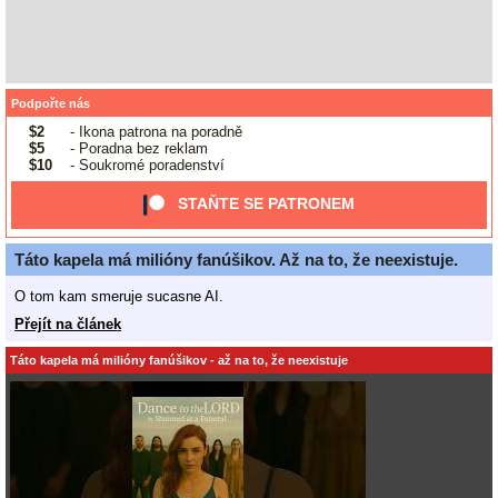
Podpořte nás
$2
- Ikona patrona na poradně
$5
- Poradna bez reklam
$10
- Soukromé poradenství
STAŇTE SE PATRONEM
Táto kapela má milióny fanúšikov. Až na to, že neexistuje.
O tom kam smeruje sucasne AI.
Přejít na článek
Táto kapela má milióny fanúšikov - až na to, že neexistuje