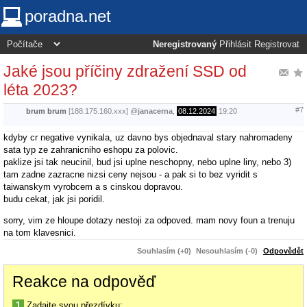
poradna.net
Neregistrovaný
Přihlásit
Registrovat
Jaké jsou příčiny zdražení SSD od
léta 2023?
#7
brum brum
[188.175.160.xxx]
@
janacerna
,
08.12.2024
19:20
kdyby cr negative vynikala, uz davno bys objednaval stary nahromadeny
sata typ ze zahranicniho eshopu za polovic.
paklize jsi tak neucinil, bud jsi uplne neschopny, nebo uplne liny, nebo 3)
tam zadne zazracne nizsi ceny nejsou - a pak si to bez vyridit s
taiwanskym vyrobcem a s cinskou dopravou.
budu cekat, jak jsi poridil.
sorry, vim ze hloupe dotazy nestoji za odpoved. mam novy foun a trenuju
na tom klavesnici.
Souhlasím (+0)
Nesouhlasím (-0)
Odpovědět
Reakce na odpověď
1
Zadajte svou přezdívku: