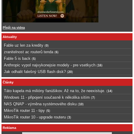
Přejít na videa
Aktuality
Fable uz len za kredity
(
0
)
zranitelnost ac routerů tenda
(
6
)
Fable 5 is back
(
5
)
Anthropic vypol najvykonejsie modely - pre vsetkych
(
16
)
Jak odhalit falešný USB flash disk?
(
20
)
Články
Táto kapela má milióny fanúšikov. Až na to, že neexistuje.
(
14
)
Windows 11 - připojení současně k několika sítím
(
7
)
NAS QNAP - výměna systémového disku
(
10
)
MikroTik router 11 - tipy
(
5
)
MikroTik router 10 - upgrade routeru
(
3
)
Reklama