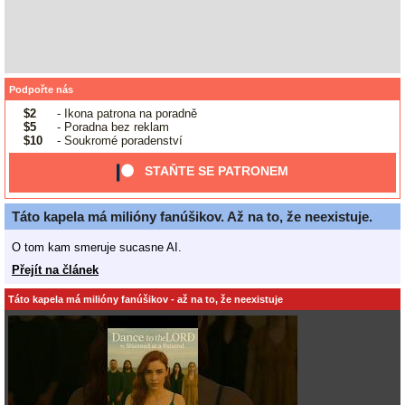
Podpořte nás
$2
- Ikona patrona na poradně
$5
- Poradna bez reklam
$10
- Soukromé poradenství
STAŇTE SE PATRONEM
Táto kapela má milióny fanúšikov. Až na to, že neexistuje.
O tom kam smeruje sucasne AI.
Přejít na článek
Táto kapela má milióny fanúšikov - až na to, že neexistuje