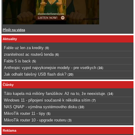
Přejít na videa
Aktuality
Fable uz len za kredity
(
0
)
zranitelnost ac routerů tenda
(
6
)
Fable 5 is back
(
5
)
Anthropic vypol najvykonejsie modely - pre vsetkych
(
16
)
Jak odhalit falešný USB flash disk?
(
20
)
Články
Táto kapela má milióny fanúšikov. Až na to, že neexistuje.
(
14
)
Windows 11 - připojení současně k několika sítím
(
7
)
NAS QNAP - výměna systémového disku
(
10
)
MikroTik router 11 - tipy
(
5
)
MikroTik router 10 - upgrade routeru
(
3
)
Reklama