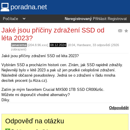
poradna.net
Neregistrovaný
Přihlásit
Registrovat
Jaké jsou příčiny zdražení SSD od
léta 2023?
janacerna
[204.8.96.xxx],
08.12.2024
18:04
,
Hardware
, 33 odpovědí (2926
zobrazení)
Jaké jsou příčiny zdražení SSD od léta 2023?
Vybírám SSD a procházím historii cen. Zírám, jak SSD rapidně zdražily.
Nejlevněji bylo v létě 2023 a pak už jen prudké celoplošné zdražení.
Následně občasné pseudoslevy. Jedná se o zdražení v řádu mnoha
desítek procent (u Alza.cz).
Zatím je mým favoritem Crucial MX500 1TB SSD CR006z6c.
Můžete mi doporučit vhodné alternativy?
Díky.
Odpovědět
Odpověď na otázku