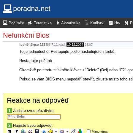
poradna.net
Počítače
Teraristika
Akvaristika
Kutilství
Hry
P
Nefunkční Bios
topné těleso 123
[85.71.1.xxx],
10.12.2024
23:07
To je jednoduché! Postupujte podle následujících kroků:
Restartujte počítač.
Okamžitě po startu stiskněte klávesu "Delete" (Del) nebo "F2" 
Pokud se vám BIOS menu nepodaří otevřít, zkuste místo toho sti
Reakce na odpověď
1
Zadajte svou přezdívku:
2
Napište svou odpověď:
Mimo téma