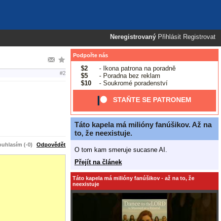
Neregistrovaný
Přihlásit
Registrovat
Podpořte nás
$2
- Ikona patrona na poradně
#2
$5
- Poradna bez reklam
$10
- Soukromé poradenství
STAŇTE SE PATRONEM
Táto kapela má milióny fanúšikov. Až na
to, že neexistuje.
uhlasím (-0)
Odpovědět
O tom kam smeruje sucasne AI.
Přejít na článek
Táto kapela má milióny fanúšikov - až na to, že
neexistuje