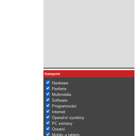
Kategorie
Hardware
Periferie
Multimédia
Software
Programování
Internet
Operační systémy
PC sestavy
Ostatní
Mobily a tablety