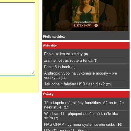
Přejít na videa
Aktuality
Fable uz len za kredity
(
0
)
zranitelnost ac routerů tenda
(
6
)
Fable 5 is back
(
5
)
Anthropic vypol najvykonejsie modely - pre
vsetkych
(
16
)
Jak odhalit falešný USB flash disk?
(
20
)
Články
Táto kapela má milióny fanúšikov. Až na to, že
neexistuje.
(
14
)
Windows 11 - připojení současně k několika
sítím
(
7
)
NAS QNAP - výměna systémového disku
(
10
)
MikroTik router 11 - tipy
(
5
)