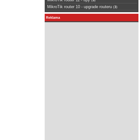
MikroTik router 10 - upgrade routeru
(
3
)
Reklama