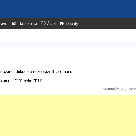
rávo
Ekonomika
Život
Debaty
opakovaně, dokud se nezobrazí BIOS menu.
sknout "F10" nebo "F11".
Souhlasím (+0)
Neso