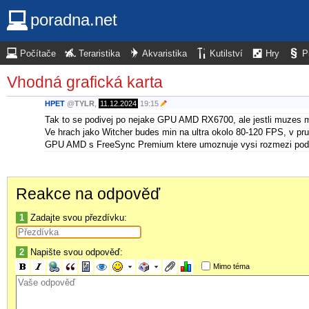
poradna.net
Počítače
Teraristika
Akvaristika
Kutilství
Hry
P
Vhodná grafická karta
HPET
@
TYLR
,
11.12.2024
19:15
Tak to se podivej po nejake GPU AMD RX6700, ale jestli muzes mi
Ve hrach jako Witcher budes min na ultra okolo 80-120 FPS, v pr
GPU AMD s FreeSync Premium ktere umoznuje vysi rozmezi podp
Reakce na odpověď
1
Zadajte svou přezdívku:
2
Napište svou odpověď:
Mimo téma