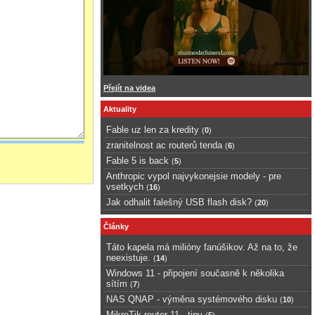
Přejít na videa
Aktuality
Fable uz len za kredity
(
0
)
zranitelnost ac routerů tenda
(
6
)
Fable 5 is back
(
5
)
Anthropic vypol najvykonejsie modely - pre
vsetkych
(
16
)
Jak odhalit falešný USB flash disk?
(
20
)
Články
Táto kapela má milióny fanúšikov. Až na to, že
neexistuje.
(
14
)
Windows 11 - připojení současně k několika
sítím
(
7
)
NAS QNAP - výměna systémového disku
(
10
)
MikroTik router 11 - tipy
(
5
)