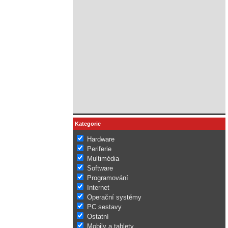
Kategorie
Hardware
Periferie
Multimédia
Software
Programování
Internet
Operační systémy
PC sestavy
Ostatní
Mobily a tablety