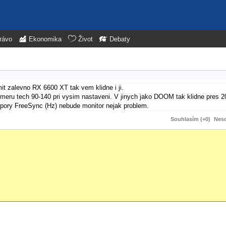
rávo
Ekonomika
Život
Debaty
t zalevno RX 6600 XT tak vem klidne i ji.
umeru tech 90-140 pri vysim nastaveni. V jinych jako DOOM tak klidne pres 2
ory FreeSync (Hz) nebude monitor nejak problem.
Souhlasím (+0)
Neso