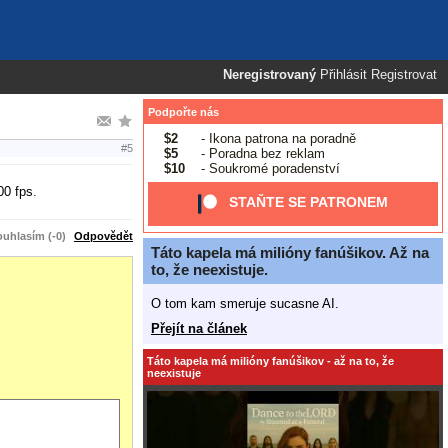
Neregistrovaný
Přihlásit
Registrovat
Podpořte nás
$2
- Ikona patrona na poradně
#5
$5
- Poradna bez reklam
$10
- Soukromé poradenství
00 fps.
STAŇTE SE PATRONEM
uhlasím (-0)
Odpovědět
Táto kapela má milióny fanúšikov. Až na
to, že neexistuje.
O tom kam smeruje sucasne AI.
Přejít na článek
Táto kapela má milióny fanúšikov - až na to, že
neexistuje