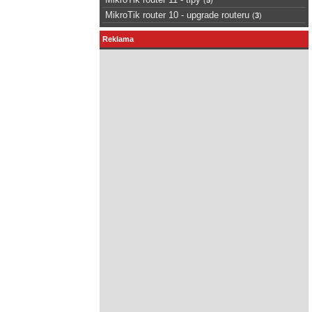
MikroTik router 10 - upgrade routeru
(
3
)
Reklama