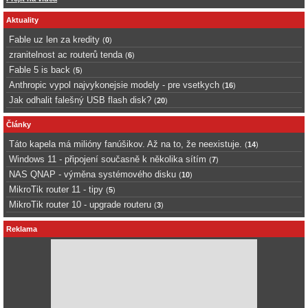
Aktuality
Fable uz len za kredity
(
0
)
zranitelnost ac routerů tenda
(
6
)
Fable 5 is back
(
5
)
Anthropic vypol najvykonejsie modely - pre vsetkych
(
16
)
Jak odhalit falešný USB flash disk?
(
20
)
Články
Táto kapela má milióny fanúšikov. Až na to, že neexistuje.
(
14
)
Windows 11 - připojení současně k několika sítím
(
7
)
NAS QNAP - výměna systémového disku
(
10
)
MikroTik router 11 - tipy
(
5
)
MikroTik router 10 - upgrade routeru
(
3
)
Reklama