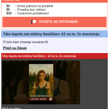
$2
- Ikona patrona na poradně
$5
- Poradna bez reklam
$10
- Soukromé poradenství
STAŇTE SE PATRONEM
Táto kapela má milióny fanúšikov. Až na to, že neexistuje.
O tom kam smeruje sucasne AI.
Přejít na článek
Táto kapela má milióny fanúšikov - až na to, že neexistuje
Přejít na videa