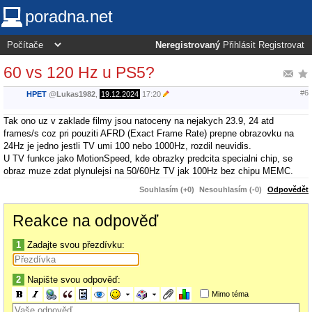
poradna.net
Neregistrovaný
Přihlásit
Registrovat
60 vs 120 Hz u PS5?
#6
HPET
@
Lukas1982
,
19.12.2024
17:20
Tak ono uz v zaklade filmy jsou natoceny na nejakych 23.9, 24 atd
frames/s coz pri pouziti AFRD (Exact Frame Rate) prepne obrazovku na
24Hz je jedno jestli TV umi 100 nebo 1000Hz, rozdil neuvidis.
U TV funkce jako MotionSpeed, kde obrazky predcita specialni chip, se
obraz muze zdat plynulejsi na 50/60Hz TV jak 100Hz bez chipu MEMC.
Souhlasím (+0)
Nesouhlasím (-0)
Odpovědět
Reakce na odpověď
1
Zadajte svou přezdívku:
2
Napište svou odpověď:
Mimo téma