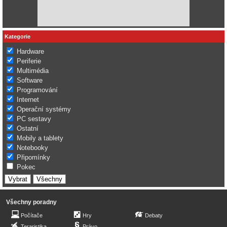
Kategorie
Hardware
Periferie
Multimédia
Software
Programování
Internet
Operační systémy
PC sestavy
Ostatní
Mobily a tablety
Notebooky
Připomínky
Pokec
Všechny poradny
Počítače
Hry
Debaty
Teraristika
Právo