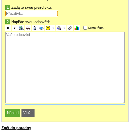
1
Zadajte svou přezdívku:
2
Napište svou odpověď:
Mimo téma
Zpět do poradny