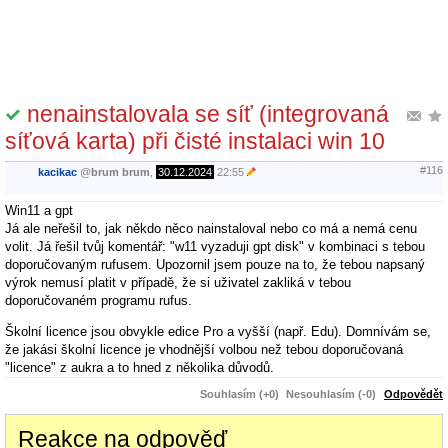
nenainstalovala se síť (integrovaná
síťová karta) při čisté instalaci win 10
#116
kacikac
@
brum brum
,
30.12.2024
22:55
Win11 a gpt
Já ale neřešil to, jak někdo něco nainstaloval nebo co má a nemá cenu
volit. Já řešil tvůj komentář: "w11 vyzaduji gpt disk" v kombinaci s tebou
doporučovaným rufusem. Upozornil jsem pouze na to, že tebou napsaný
výrok nemusí platit v případě, že si uživatel zakliká v tebou
doporučovaném programu rufus.
Školní licence jsou obvykle edice Pro a vyšší (např. Edu). Domnívám se,
že jakási školní licence je vhodnější volbou než tebou doporučovaná
"licence" z aukra a to hned z několika důvodů.
Souhlasím (+0)
Nesouhlasím (-0)
Odpovědět
Reakce na odpověď