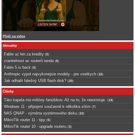
Přejít na videa
Aktuality
Fable uz len za kredity
(
0
)
zranitelnost ac routerů tenda
(
6
)
Fable 5 is back
(
5
)
Anthropic vypol najvykonejsie modely - pre vsetkych
(
16
)
Jak odhalit falešný USB flash disk?
(
20
)
Články
Táto kapela má milióny fanúšikov. Až na to, že neexistuje.
(
14
)
Windows 11 - připojení současně k několika sítím
(
7
)
NAS QNAP - výměna systémového disku
(
10
)
MikroTik router 11 - tipy
(
5
)
MikroTik router 10 - upgrade routeru
(
3
)