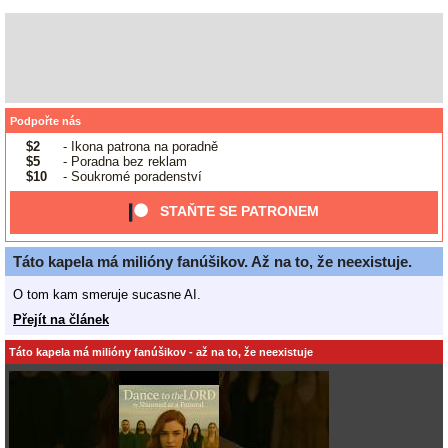
Podpořte nás
$2
- Ikona patrona na poradně
$5
- Poradna bez reklam
$10
- Soukromé poradenství
STAŇTE SE PATRONEM
Táto kapela má milióny fanúšikov. Až na to, že neexistuje.
O tom kam smeruje sucasne AI.
Přejít na článek
Táto kapela má milióny fanúšikov - až na to, že neexistuje