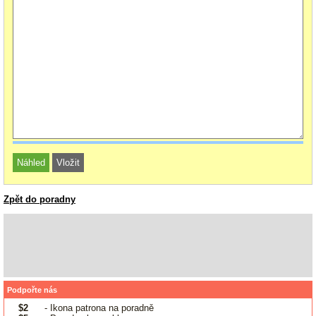
Zpět do poradny
Podpořte nás
$2
- Ikona patrona na poradně