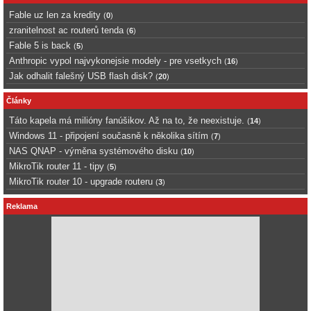
Fable uz len za kredity
(
0
)
zranitelnost ac routerů tenda
(
6
)
Fable 5 is back
(
5
)
Anthropic vypol najvykonejsie modely - pre vsetkych
(
16
)
Jak odhalit falešný USB flash disk?
(
20
)
Články
Táto kapela má milióny fanúšikov. Až na to, že neexistuje.
(
14
)
Windows 11 - připojení současně k několika sítím
(
7
)
NAS QNAP - výměna systémového disku
(
10
)
MikroTik router 11 - tipy
(
5
)
MikroTik router 10 - upgrade routeru
(
3
)
Reklama