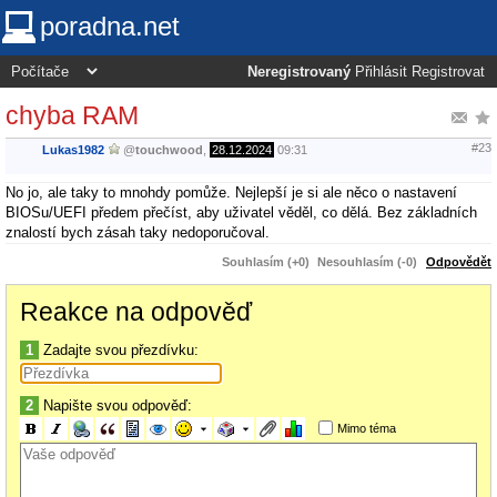
poradna.net
Neregistrovaný
Přihlásit
Registrovat
chyba RAM
#23
Lukas1982
@
touchwood
,
28.12.2024
09:31
No jo, ale taky to mnohdy pomůže. Nejlepší je si ale něco o nastavení
BIOSu/UEFI předem přečíst, aby uživatel věděl, co dělá. Bez základních
znalostí bych zásah taky nedoporučoval.
Souhlasím (+0)
Nesouhlasím (-0)
Odpovědět
Reakce na odpověď
1
Zadajte svou přezdívku:
2
Napište svou odpověď:
Mimo téma