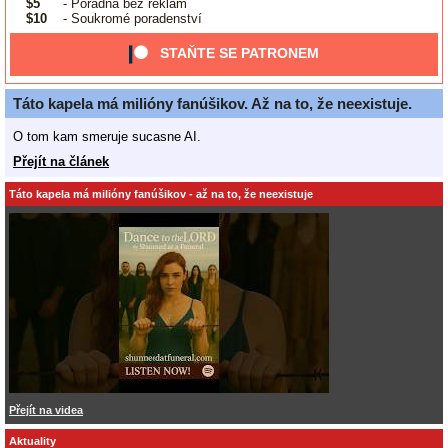
$5
- Poradna bez reklam
$10
- Soukromé poradenství
STAŇTE SE PATRONEM
Táto kapela má milióny fanúšikov. Až na to, že neexistuje.
O tom kam smeruje sucasne AI.
Přejít na článek
Táto kapela má milióny fanúšikov - až na to, že neexistuje
Přejít na videa
Aktuality