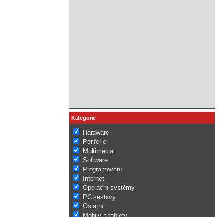
Kategorie
Hardware
Periferie
Multimédia
Software
Programování
Internet
Operační systémy
PC sestavy
Ostatní
Mobily a tablety