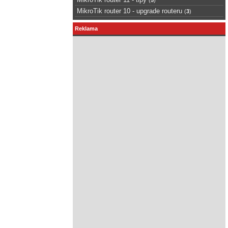
MikroTik router 10 - upgrade routeru
(
3
)
Reklama