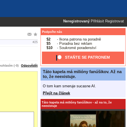
Neregistrovaný
Přihlásit
Registrovat
Podpořte nás
$2
- Ikona patrona na poradně
#25
$5
- Poradna bez reklam
$10
- Soukromé poradenství
STAŇTE SE PATRONEM
uhlasím (-0)
Odpovědět
Táto kapela má milióny fanúšikov. Až na
to, že neexistuje.
O tom kam smeruje sucasne AI.
Přejít na článek
Táto kapela má milióny fanúšikov - až na to, že
neexistuje