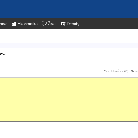
rávo
Ekonomika
Život
Debaty
ovat.
Souhlasím (+0)
Neso