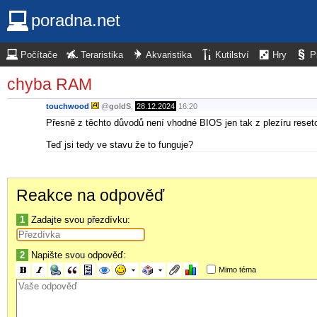
poradna.net
Počítače
Teraristika
Akvaristika
Kutilství
Hry
P
chyba RAM
touchwood
@
goldS
,
28.12.2024
16:20
Přesně z těchto důvodů není vhodné BIOS jen tak z plezíru reset
Teď jsi tedy ve stavu že to funguje?
Reakce na odpověď
1
Zadajte svou přezdívku:
2
Napište svou odpověď:
Mimo téma