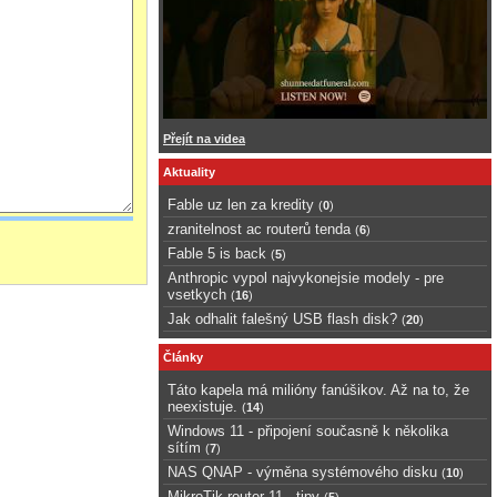
Přejít na videa
Aktuality
Fable uz len za kredity
(
0
)
zranitelnost ac routerů tenda
(
6
)
Fable 5 is back
(
5
)
Anthropic vypol najvykonejsie modely - pre
vsetkych
(
16
)
Jak odhalit falešný USB flash disk?
(
20
)
Články
Táto kapela má milióny fanúšikov. Až na to, že
neexistuje.
(
14
)
Windows 11 - připojení současně k několika
sítím
(
7
)
NAS QNAP - výměna systémového disku
(
10
)
MikroTik router 11 - tipy
(
5
)