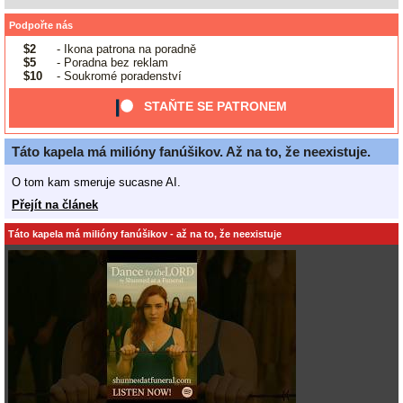
Podpořte nás
$2
- Ikona patrona na poradně
$5
- Poradna bez reklam
$10
- Soukromé poradenství
STAŇTE SE PATRONEM
Táto kapela má milióny fanúšikov. Až na to, že neexistuje.
O tom kam smeruje sucasne AI.
Přejít na článek
Táto kapela má milióny fanúšikov - až na to, že neexistuje