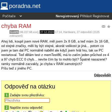
poradna.net
Neregistrovaný
Přihlásit
Registrovat
chyba RAM
GoldS
[46.227.68.xxx],
27.12.2024
17:14
,
Hardware
, 27 odpovědí (2125
zobrazení)
Ahoj lidi, koupil jsem nové RAM, měl jsem 2x 8 GB, a teď mám 2x 16 GB,
od stejné značky, měli by být stejné, akorát velikost je jiná... potom co
jsem je tam dal PC normálně naběhl ale když jsem hrál hru, tak se PC
restartoval. Teď dělám test z memTest86, má to zatím jeden průchod ze 4
a 97 chyb ECC 0 chyb... nevíte čím by to mohlo být? Špatně nasazené?
ramky normálně zacvakly, je chyba v RAM samotných?
Píšu teď z jiného PC.
Odpovědět
Odpověď na otázku
1
Zadajte svou přezdívku:
2
Napište svou odpověď: