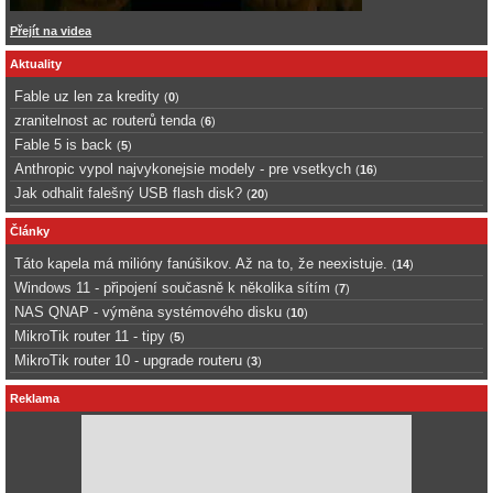
Přejít na videa
Aktuality
Fable uz len za kredity
(
0
)
zranitelnost ac routerů tenda
(
6
)
Fable 5 is back
(
5
)
Anthropic vypol najvykonejsie modely - pre vsetkych
(
16
)
Jak odhalit falešný USB flash disk?
(
20
)
Články
Táto kapela má milióny fanúšikov. Až na to, že neexistuje.
(
14
)
Windows 11 - připojení současně k několika sítím
(
7
)
NAS QNAP - výměna systémového disku
(
10
)
MikroTik router 11 - tipy
(
5
)
MikroTik router 10 - upgrade routeru
(
3
)
Reklama