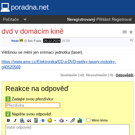
poradna.net
Neregistrovaný
Přihlásit
Registrovat
dvd v domácím kině
#2
host
@
Jan Fiala
,
29.12.2024
16:58
Většinou se mění jen snímací jednotka (laser).
https://www.ame.cz/Elektronika/CD-a-DVD-optiky-lasery-motorky-
g40520569
Souhlasím (+0)
Nesouhlasím (-0)
Odpovědět
Reakce na odpověď
1
Zadajte svou přezdívku:
2
Napište svou odpověď:
Mimo téma