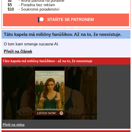
$2
- Ikona patrona na poradně
$5
- Poradna bez reklam
$10
- Soukromé poradenství
STAŇTE SE PATRONEM
Táto kapela má milióny fanúšikov. Až na to, že neexistuje.
O tom kam smeruje sucasne AI.
Přejít na článek
Táto kapela má milióny fanúšikov - až na to, že neexistuje
Přejít na videa