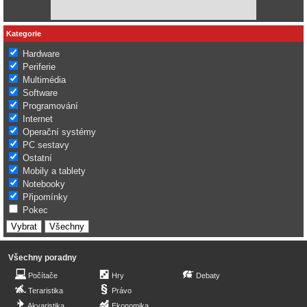
Kategorie
Hardware
Periferie
Multimédia
Software
Programování
Internet
Operační systémy
PC sestavy
Ostatní
Mobily a tablety
Notebooky
Připomínky
Pokec
Všechny poradny
Počítače
Hry
Debaty
Teraristika
Právo
Akvaristika
Ekonomika