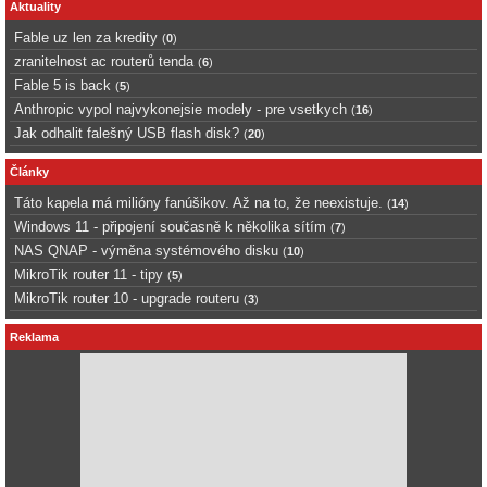
Aktuality
Fable uz len za kredity
(
0
)
zranitelnost ac routerů tenda
(
6
)
Fable 5 is back
(
5
)
Anthropic vypol najvykonejsie modely - pre vsetkych
(
16
)
Jak odhalit falešný USB flash disk?
(
20
)
Články
Táto kapela má milióny fanúšikov. Až na to, že neexistuje.
(
14
)
Windows 11 - připojení současně k několika sítím
(
7
)
NAS QNAP - výměna systémového disku
(
10
)
MikroTik router 11 - tipy
(
5
)
MikroTik router 10 - upgrade routeru
(
3
)
Reklama