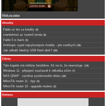
Přejít na videa
Aktuality
Fable uz len za kredity
(
0
)
zranitelnost ac routerů tenda
(
6
)
Fable 5 is back
(
5
)
Anthropic vypol najvykonejsie modely - pre vsetkych
(
16
)
Jak odhalit falešný USB flash disk?
(
20
)
Články
Táto kapela má milióny fanúšikov. Až na to, že neexistuje.
(
14
)
Windows 11 - připojení současně k několika sítím
(
7
)
NAS QNAP - výměna systémového disku
(
10
)
MikroTik router 11 - tipy
(
5
)
MikroTik router 10 - upgrade routeru
(
3
)
Reklama