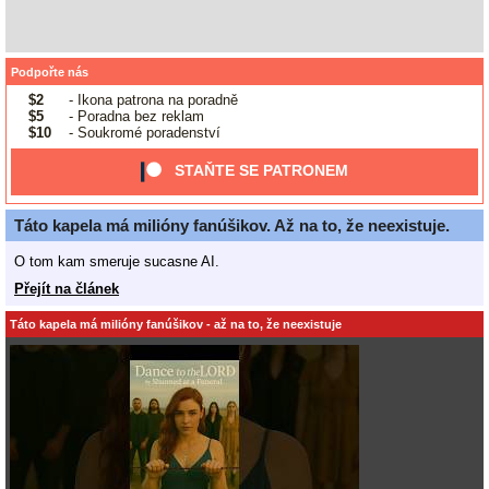
Podpořte nás
$2
- Ikona patrona na poradně
$5
- Poradna bez reklam
$10
- Soukromé poradenství
STAŇTE SE PATRONEM
Táto kapela má milióny fanúšikov. Až na to, že neexistuje.
O tom kam smeruje sucasne AI.
Přejít na článek
Táto kapela má milióny fanúšikov - až na to, že neexistuje