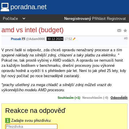
poradna.net
Neregistrovaný
Přihlásit
Registrovat
amd vs intel (budget)
#8
Prasak
@
Adam0000
,
30.12.2024
17:52
V první řadě si odpověz, zda chceš opravdu nenažraný procesor a
s tím
spojené náklady na silnější zdroj, chlazení a taky platbu za elektriku. *
Pokud ne, tak prostě vybírej v AMD vodách. A opravdu se nemusíš honit
za každým bodíkem v benchmarku, dnešní procesory jsou výkonné
opravdu hodně a vydrží ti s přehledem pár let. Není to jak před 25 lety, kdy
byl nový počítač po roce beznadějně zastaralý.
*prachy ušetřený za mega chladič a silnější zdroj můžeš vrazit do
výkonnějšího modelu AMD procesoru.
Souhlasím (+1)
Nesouhlasím (-0)
Odpovědět
Reakce na odpověď
1
Zadajte svou přezdívku: