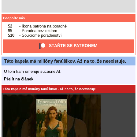
Podpořte nás
$2
- Ikona patrona na poradně
$5
- Poradna bez reklam
$10
- Soukromé poradenství
STAŇTE SE PATRONEM
Táto kapela má milióny fanúšikov. Až na to, že neexistuje.
O tom kam smeruje sucasne AI.
Přejít na článek
Táto kapela má milióny fanúšikov - až na to, že neexistuje