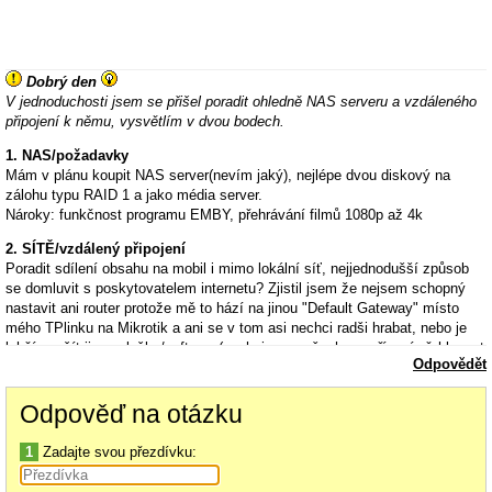
Dobrý den
V jednoduchosti jsem se přišel poradit ohledně NAS serveru a vzdáleného
připojení k němu, vysvětlím v dvou bodech.
1. NAS/požadavky
Mám v plánu koupit NAS server(nevím jaký), nejlépe dvou diskový na
zálohu typu RAID 1 a jako média server.
Nároky: funkčnost programu EMBY, přehrávání filmů 1080p až 4k
2. SÍTĚ/vzdálený připojení
Poradit sdílení obsahu na mobil i mimo lokální síť, nejjednodušší způsob
se domluvit s poskytovatelem internetu? Zjistil jsem že nejsem schopný
nastavit ani router protože mě to hází na jinou "Default Gateway" místo
mého TPlinku na Mikrotik a ani se v tom asi nechci radši hrabat, nebo je
lehčí použít jinou službu/software(nechci zase všechny zařízení přehlcovat
Odpovědět
programy, čím míň, tím líp(mám radši "čistotu"))?
Odpověď na otázku
1
Zadajte svou přezdívku: