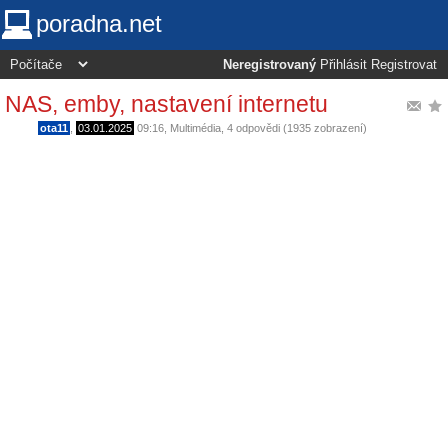
poradna.net
Neregistrovaný
Přihlásit
Registrovat
NAS, emby, nastavení internetu
ota11
,
03.01.2025
09:16
,
Multimédia
, 4 odpovědi (1935 zobrazení)