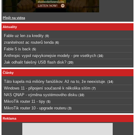
Přejít na videa
Aktuality
Fable uz len za kredity
(
0
)
zranitelnost ac routerů tenda
(
6
)
Fable 5 is back
(
5
)
Anthropic vypol najvykonejsie modely - pre vsetkych
(
16
)
Jak odhalit falešný USB flash disk?
(
20
)
Články
Táto kapela má milióny fanúšikov. Až na to, že neexistuje.
(
14
)
Windows 11 - připojení současně k několika sítím
(
7
)
NAS QNAP - výměna systémového disku
(
10
)
MikroTik router 11 - tipy
(
5
)
MikroTik router 10 - upgrade routeru
(
3
)
Reklama