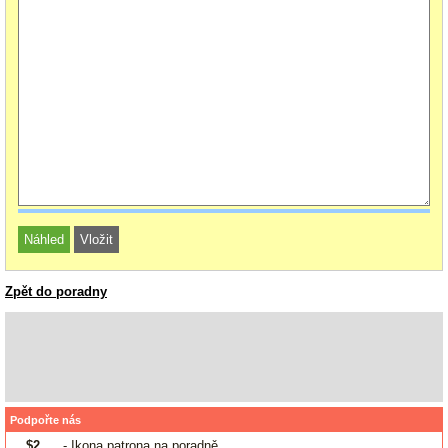
Zpět do poradny
Podpořte nás
$2
- Ikona patrona na poradně