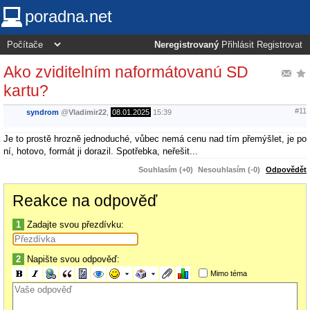
poradna.net
Neregistrovaný
Přihlásit
Registrovat
Ako zviditelním naformátovanú SD
kartu?
#11
syndrom
@
Vladimir22
,
08.01.2025
15:39
Je to prostě hrozně jednoduché, vůbec nemá cenu nad tím přemýšlet, je po
ní, hotovo, formát ji dorazil. Spotřebka, neřešit...
Souhlasím (+0)
Nesouhlasím (-0)
Odpovědět
Reakce na odpověď
1
Zadajte svou přezdívku:
2
Napište svou odpověď:
Mimo téma