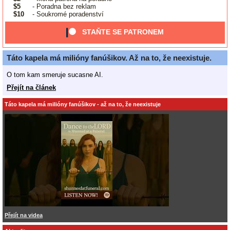
$5
- Poradna bez reklam
$10
- Soukromé poradenství
STAŇTE SE PATRONEM
Táto kapela má milióny fanúšikov. Až na to, že neexistuje.
O tom kam smeruje sucasne AI.
Přejít na článek
Táto kapela má milióny fanúšikov - až na to, že neexistuje
Přejít na videa