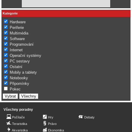
Kategorie
Hardware
Periferie
Multimédia
Software
Programování
Internet
Operační systémy
PC sestavy
Ostatní
Mobily a tablety
Notebooky
Připomínky
Pokec
Všechny poradny
Počítače
Hry
Debaty
Teraristika
Právo
Akvaristika
Ekonomika