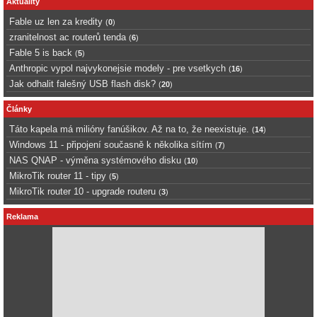
Aktuality
Fable uz len za kredity
(
0
)
zranitelnost ac routerů tenda
(
6
)
Fable 5 is back
(
5
)
Anthropic vypol najvykonejsie modely - pre vsetkych
(
16
)
Jak odhalit falešný USB flash disk?
(
20
)
Články
Táto kapela má milióny fanúšikov. Až na to, že neexistuje.
(
14
)
Windows 11 - připojení současně k několika sítím
(
7
)
NAS QNAP - výměna systémového disku
(
10
)
MikroTik router 11 - tipy
(
5
)
MikroTik router 10 - upgrade routeru
(
3
)
Reklama