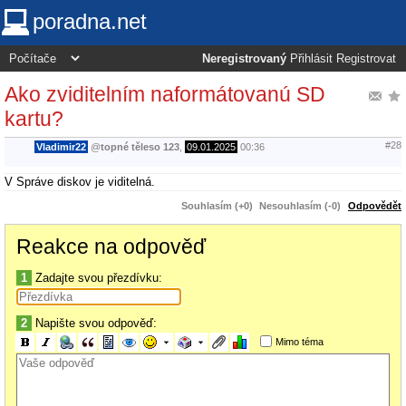
poradna.net
Neregistrovaný
Přihlásit
Registrovat
Ako zviditelním naformátovanú SD
kartu?
#28
Vladimir22
@
topné těleso 123
,
09.01.2025
00:36
V Správe diskov je viditelná.
Souhlasím (+0)
Nesouhlasím (-0)
Odpovědět
Reakce na odpověď
1
Zadajte svou přezdívku:
2
Napište svou odpověď:
Mimo téma