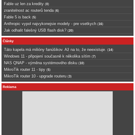
Fable uz len za kredity
(
0
)
zranitelnost ac routerů tenda
(
6
)
Fable 5 is back
(
5
)
Anthropic vypol najvykonejsie modely - pre vsetkych
(
16
)
Jak odhalit falešný USB flash disk?
(
20
)
Články
Táto kapela má milióny fanúšikov. Až na to, že neexistuje.
(
14
)
Windows 11 - připojení současně k několika sítím
(
7
)
NAS QNAP - výměna systémového disku
(
10
)
MikroTik router 11 - tipy
(
5
)
MikroTik router 10 - upgrade routeru
(
3
)
Reklama