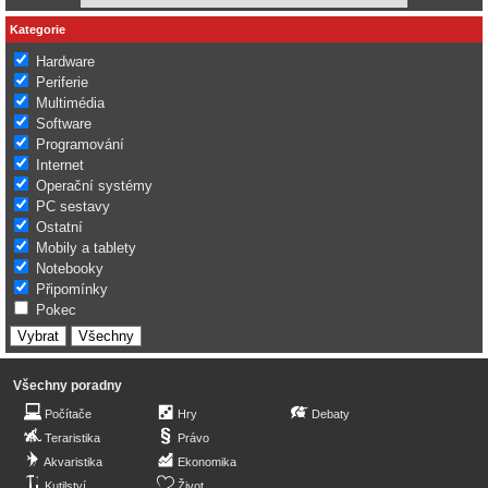
Kategorie
Hardware
Periferie
Multimédia
Software
Programování
Internet
Operační systémy
PC sestavy
Ostatní
Mobily a tablety
Notebooky
Připomínky
Pokec
Všechny poradny
Počítače
Hry
Debaty
Teraristika
Právo
Akvaristika
Ekonomika
Kutilství
Život