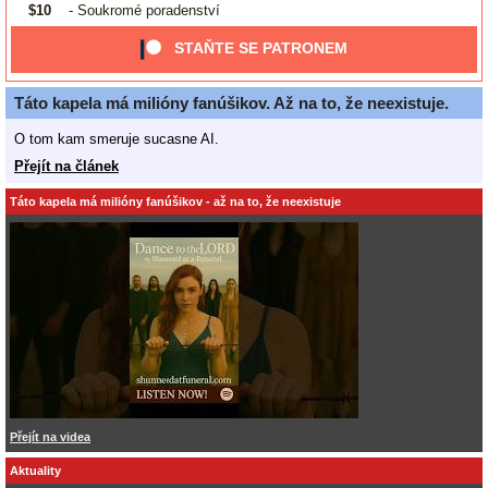
$10
- Soukromé poradenství
STAŇTE SE PATRONEM
Táto kapela má milióny fanúšikov. Až na to, že neexistuje.
O tom kam smeruje sucasne AI.
Přejít na článek
Táto kapela má milióny fanúšikov - až na to, že neexistuje
Přejít na videa
Aktuality