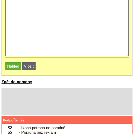
Zpět do poradny
Podpořte nás
$2
- Ikona patrona na poradně
$5
- Poradna bez reklam