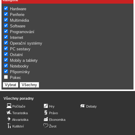
Hardware
Periferie
Multimédia
Software
Programování
Internet
Operační systémy
PC sestavy
Ostatní
Mobily a tablety
Notebooky
Připomínky
Pokec
Všechny poradny
Počítače
Hry
Debaty
Teraristika
Právo
Akvaristika
Ekonomika
Kutilství
Život