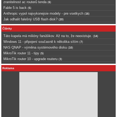
zranitelnost ac routerů tenda
(
6
)
Fable 5 is back
(
5
)
Anthropic vypol najvykonejsie modely - pre vsetkych
(
16
)
Jak odhalit falešný USB flash disk?
(
20
)
Články
Táto kapela má milióny fanúšikov. Až na to, že neexistuje.
(
14
)
Windows 11 - připojení současně k několika sítím
(
7
)
NAS QNAP - výměna systémového disku
(
10
)
MikroTik router 11 - tipy
(
5
)
MikroTik router 10 - upgrade routeru
(
3
)
Reklama