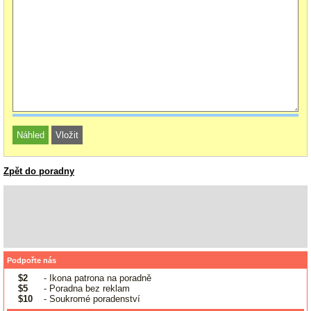
Zpět do poradny
Podpořte nás
$2
- Ikona patrona na poradně
$5
- Poradna bez reklam
$10
- Soukromé poradenství