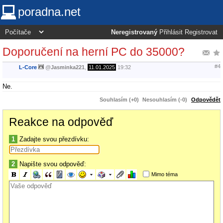
poradna.net
Neregistrovaný
Přihlásit
Registrovat
Doporučení na herní PC do 35000?
#4
L-Core
@
Jasminka221
,
11.01.2025
19:32
Ne.
Souhlasím (+0)
Nesouhlasím (-0)
Odpovědět
Reakce na odpověď
1
Zadajte svou přezdívku:
2
Napište svou odpověď:
Mimo téma