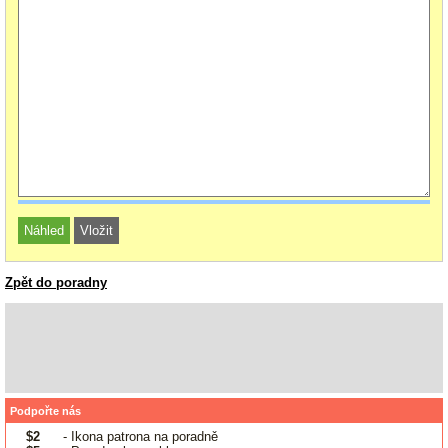
Zpět do poradny
Podpořte nás
$2
- Ikona patrona na poradně