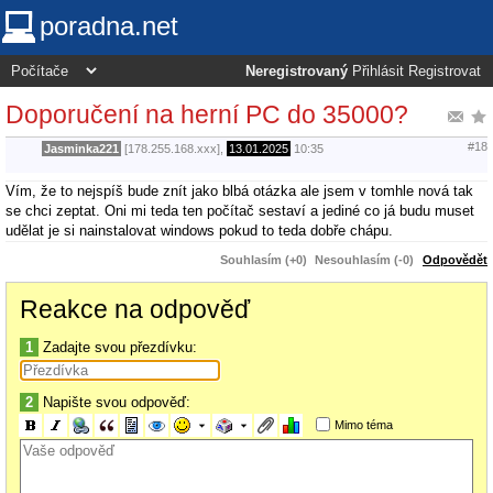
poradna.net
Neregistrovaný
Přihlásit
Registrovat
Doporučení na herní PC do 35000?
#18
Jasminka221
[178.255.168.xxx],
13.01.2025
10:35
Vím, že to nejspíš bude znít jako blbá otázka ale jsem v tomhle nová tak
se chci zeptat. Oni mi teda ten počítač sestaví a jediné co já budu muset
udělat je si nainstalovat windows pokud to teda dobře chápu.
Souhlasím (+0)
Nesouhlasím (-0)
Odpovědět
Reakce na odpověď
1
Zadajte svou přezdívku:
2
Napište svou odpověď:
Mimo téma