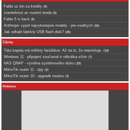
Fable uz len za kredity
(
0
)
zranitelnost ac routerů tenda
(
6
)
Fable 5 is back
(
5
)
Anthropic vypol najvykonejsie modely - pre vsetkych
(
16
)
Jak odhalit falešný USB flash disk?
(
20
)
Články
Táto kapela má milióny fanúšikov. Až na to, že neexistuje.
(
14
)
Windows 11 - připojení současně k několika sítím
(
7
)
NAS QNAP - výměna systémového disku
(
10
)
MikroTik router 11 - tipy
(
5
)
MikroTik router 10 - upgrade routeru
(
3
)
Reklama