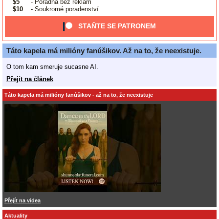
$5
- Poradna bez reklam
$10
- Soukromé poradenství
STAŇTE SE PATRONEM
Táto kapela má milióny fanúšikov. Až na to, že neexistuje.
O tom kam smeruje sucasne AI.
Přejít na článek
Táto kapela má milióny fanúšikov - až na to, že neexistuje
Přejít na videa
Aktuality