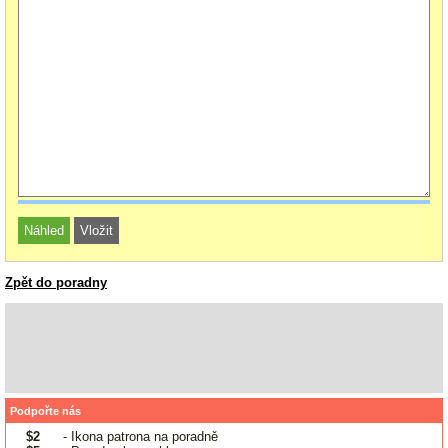
Zpět do poradny
Podpořte nás
$2
- Ikona patrona na poradně