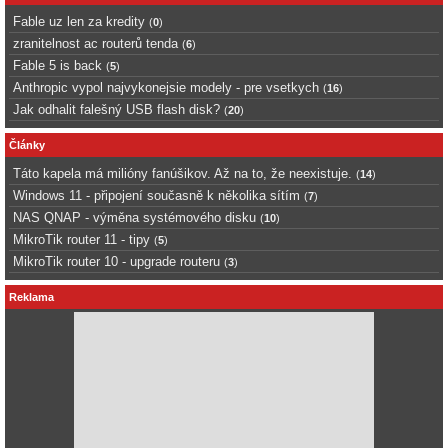
Fable uz len za kredity
(
0
)
zranitelnost ac routerů tenda
(
6
)
Fable 5 is back
(
5
)
Anthropic vypol najvykonejsie modely - pre vsetkych
(
16
)
Jak odhalit falešný USB flash disk?
(
20
)
Články
Táto kapela má milióny fanúšikov. Až na to, že neexistuje.
(
14
)
Windows 11 - připojení současně k několika sítím
(
7
)
NAS QNAP - výměna systémového disku
(
10
)
MikroTik router 11 - tipy
(
5
)
MikroTik router 10 - upgrade routeru
(
3
)
Reklama