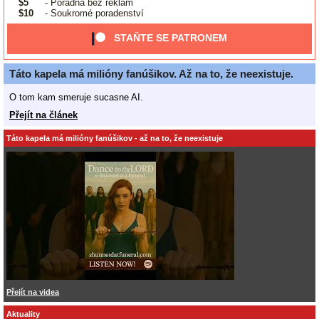
$5
- Poradna bez reklam
$10
- Soukromé poradenství
STAŇTE SE PATRONEM
Táto kapela má milióny fanúšikov. Až na to, že neexistuje.
O tom kam smeruje sucasne AI.
Přejít na článek
Táto kapela má milióny fanúšikov - až na to, že neexistuje
Přejít na videa
Aktuality