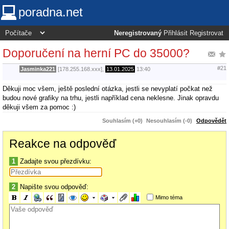
poradna.net
Neregistrovaný
Přihlásit
Registrovat
Doporučení na herní PC do 35000?
#21
Jasminka221
[178.255.168.xxx],
13.01.2025
13:40
Děkuji moc všem, ještě poslední otázka, jestli se nevyplatí počkat než
budou nové grafiky na trhu, jestli například cena neklesne. Jinak opravdu
děkuji všem za pomoc :)
Souhlasím (+0)
Nesouhlasím (-0)
Odpovědět
Reakce na odpověď
1
Zadajte svou přezdívku:
2
Napište svou odpověď:
Mimo téma