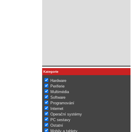
Kategorie
Hardware
Periferie
Multimédia
Software
Programování
Internet
Operační systémy
PC sestavy
Ostatní
Mobily a tablety