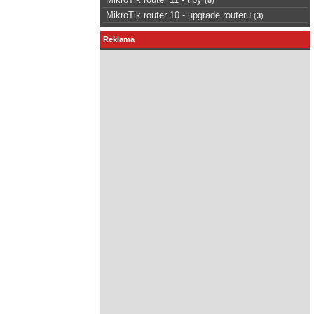
MikroTik router 10 - upgrade routeru
(
3
)
Reklama