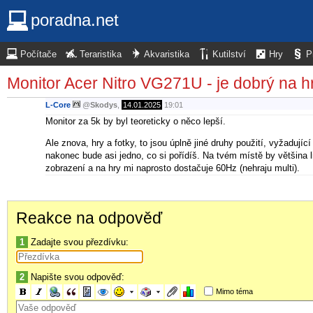
poradna.net
Počítače
Teraristika
Akvaristika
Kutilství
Hry
P
Monitor Acer Nitro VG271U - je dobrý na hr
L-Core
@
Skodys
,
14.01.2025
19:01
Monitor za 5k by byl teoreticky o něco lepší.
Ale znova, hry a fotky, to jsou úplně jiné druhy použití, vyžadující
nakonec bude asi jedno, co si pořídíš. Na tvém místě by většina li
zobrazení a na hry mi naprosto dostačuje 60Hz (nehraju multi).
Reakce na odpověď
1
Zadajte svou přezdívku:
2
Napište svou odpověď:
Mimo téma