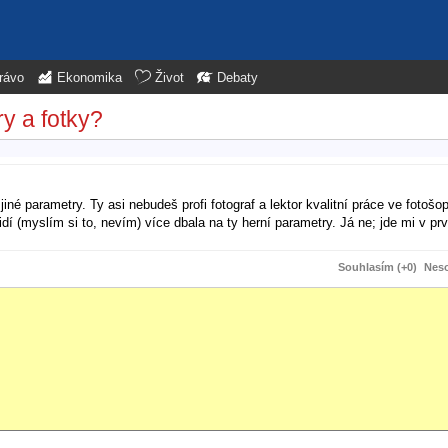
rávo
Ekonomika
Život
Debaty
y a fotky?
 jiné parametry. Ty asi nebudeš profi fotograf a lektor kvalitní práce ve fotošop
dí (myslím si to, nevím) více dbala na ty herní parametry. Já ne; jde mi v prv
Souhlasím (+0)
Neso