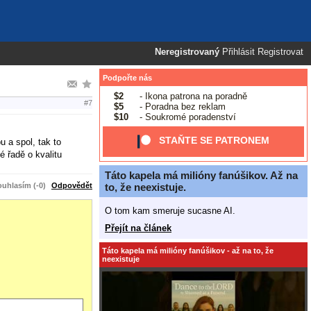
Neregistrovaný
Přihlásit
Registrovat
Podpořte nás
$2
- Ikona patrona na poradně
#7
$5
- Poradna bez reklam
$10
- Soukromé poradenství
STAŇTE SE PATRONEM
u a spol, tak to
é řadě o kvalitu
Táto kapela má milióny fanúšikov. Až na
uhlasím (-0)
Odpovědět
to, že neexistuje.
O tom kam smeruje sucasne AI.
Přejít na článek
Táto kapela má milióny fanúšikov - až na to, že
neexistuje