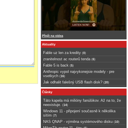
Přejít na videa
Aktuality
Fable uz len za kredity
(
0
)
zranitelnost ac routerů tenda
(
6
)
Fable 5 is back
(
5
)
Anthropic vypol najvykonejsie modely - pre
vsetkych
(
16
)
Jak odhalit falešný USB flash disk?
(
20
)
Články
Táto kapela má milióny fanúšikov. Až na to, že
neexistuje.
(
14
)
Windows 11 - připojení současně k několika
sítím
(
7
)
NAS QNAP - výměna systémového disku
(
10
)
MikroTik router 11 - tipy
(
5
)