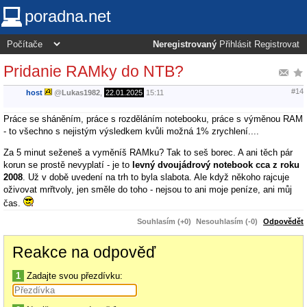
poradna.net
Neregistrovaný
Přihlásit
Registrovat
Pridanie RAMky do NTB?
#14
host
@
Lukas1982
,
22.01.2025
15:11
Práce se sháněním, práce s rozděláním notebooku, práce s výměnou RAM
- to všechno s nejistým výsledkem kvůli možná 1% zrychlení....
Za 5 minut seženeš a vyměníš RAMku? Tak to seš borec. A ani těch pár
korun se prostě nevyplatí - je to
levný dvoujádrový notebook cca z roku
2008
. Už v době uvedení na trh to byla slabota. Ale když někoho rajcuje
oživovat mrřtvoly, jen směle do toho - nejsou to ani moje peníze, ani můj
čas.
Souhlasím (+0)
Nesouhlasím (-0)
Odpovědět
Reakce na odpověď
1
Zadajte svou přezdívku: