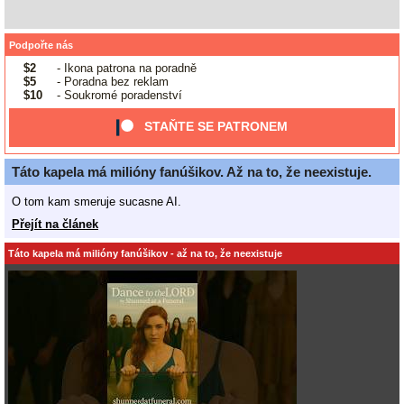
Podpořte nás
$2
- Ikona patrona na poradně
$5
- Poradna bez reklam
$10
- Soukromé poradenství
STAŇTE SE PATRONEM
Táto kapela má milióny fanúšikov. Až na to, že neexistuje.
O tom kam smeruje sucasne AI.
Přejít na článek
Táto kapela má milióny fanúšikov - až na to, že neexistuje