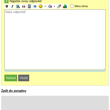
2
Napište svou odpověď:
Mimo téma
Zpět do poradny