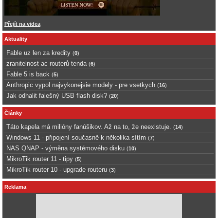
Přejít na videa
Aktuality
Fable uz len za kredity
(
0
)
zranitelnost ac routerů tenda
(
6
)
Fable 5 is back
(
5
)
Anthropic vypol najvykonejsie modely - pre vsetkych
(
16
)
Jak odhalit falešný USB flash disk?
(
20
)
Články
Táto kapela má milióny fanúšikov. Až na to, že neexistuje.
(
14
)
Windows 11 - připojení současně k několika sítím
(
7
)
NAS QNAP - výměna systémového disku
(
10
)
MikroTik router 11 - tipy
(
5
)
MikroTik router 10 - upgrade routeru
(
3
)
Reklama