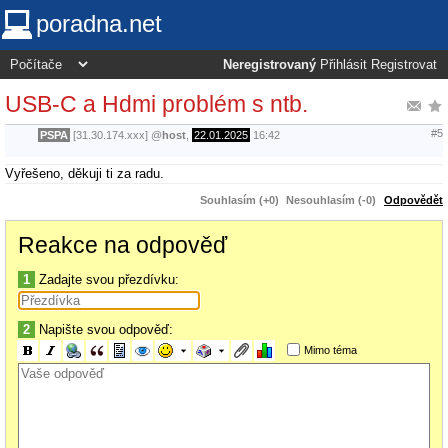
poradna.net
Neregistrovaný
Přihlásit
Registrovat
USB-C a Hdmi problém s ntb.
#5
PSPA
[31.30.174.xxx]
@
host
,
22.01.2025
16:42
Vyřešeno, děkuji ti za radu.
Souhlasím (+0)
Nesouhlasím (-0)
Odpovědět
Reakce na odpověď
1
Zadajte svou přezdívku:
2
Napište svou odpověď:
Mimo téma