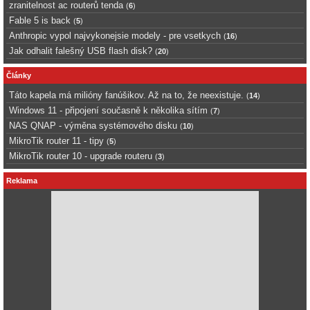
zranitelnost ac routerů tenda
(
6
)
Fable 5 is back
(
5
)
Anthropic vypol najvykonejsie modely - pre vsetkych
(
16
)
Jak odhalit falešný USB flash disk?
(
20
)
Články
Táto kapela má milióny fanúšikov. Až na to, že neexistuje.
(
14
)
Windows 11 - připojení současně k několika sítím
(
7
)
NAS QNAP - výměna systémového disku
(
10
)
MikroTik router 11 - tipy
(
5
)
MikroTik router 10 - upgrade routeru
(
3
)
Reklama