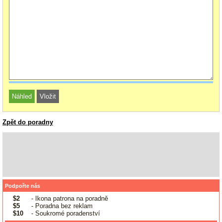
Zpět do poradny
Podpořte nás
$2
- Ikona patrona na poradně
$5
- Poradna bez reklam
$10
- Soukromé poradenství