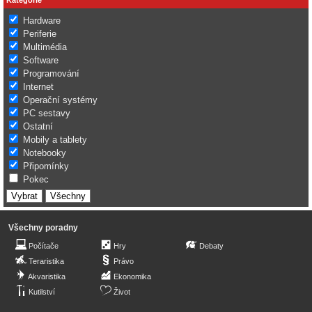
Hardware
Periferie
Multimédia
Software
Programování
Internet
Operační systémy
PC sestavy
Ostatní
Mobily a tablety
Notebooky
Připomínky
Pokec
Všechny poradny
Počítače
Hry
Debaty
Teraristika
Právo
Akvaristika
Ekonomika
Kutilství
Život