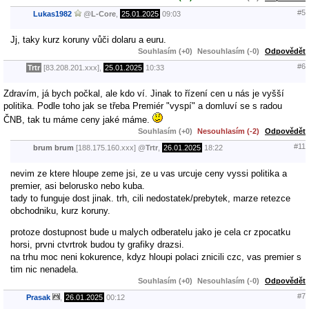
#5
Lukas1982
@
L-Core
,
25.01.2025
09:03
Jj, taky kurz koruny vůči dolaru a euru.
Souhlasím (+0)
Nesouhlasím (-0)
Odpovědět
#6
Trtr
[83.208.201.xxx],
25.01.2025
10:33
Zdravím, já bych počkal, ale kdo ví. Jinak to řízení cen u nás je vyšší
politika. Podle toho jak se třeba Premiér "vyspí" a domluví se s radou
ČNB, tak tu máme ceny jaké máme.
Souhlasím (+0)
Nesouhlasím (-2)
Odpovědět
#11
brum brum
[188.175.160.xxx]
@
Trtr
,
26.01.2025
18:22
nevim ze ktere hloupe zeme jsi, ze u vas urcuje ceny vyssi politika a
premier, asi belorusko nebo kuba.
tady to funguje dost jinak. trh, cili nedostatek/prebytek, marze retezce
obchodniku, kurz koruny.
protoze dostupnost bude u malych odberatelu jako je cela cr zpocatku
horsi, prvni ctvrtrok budou ty grafiky drazsi.
na trhu moc neni kokurence, kdyz hloupi polaci znicili czc, vas premier s
tim nic nenadela.
Souhlasím (+0)
Nesouhlasím (-0)
Odpovědět
#7
Prasak
,
26.01.2025
00:12