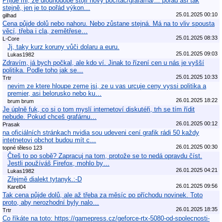
Přijde mi, že dlouhodobě stojí nový počítač/grafárna/... pořád asi tak
stejně, jen je to pořád výkon…
25.01.2025 00:10
gilhad
Cena půjde dolů nebo nahoru. Nebo zůstane stejná. Má na to vliv spousta
věcí, třeba i cla, zemětřese…
25.01.2025 08:33
L-Core
Jj, taky kurz koruny vůči dolaru a euru.
25.01.2025 09:03
Lukas1982
Zdravím, já bych počkal, ale kdo ví. Jinak to řízení cen u nás je vyšší
politika. Podle toho jak se…
25.01.2025 10:33
Trtr
nevim ze ktere hloupe zeme jsi, ze u vas urcuje ceny vyssi politika a
premier, asi belorusko nebo ku…
26.01.2025 18:22
brum brum
Je úplně fuk, co si o tom myslí internetoví diskutéři, trh se tím řídit
nebude. Pokud chceš grafárnu…
26.01.2025 00:12
Prasak
na oficiálních stránkach nvidia sou udeveni cení grafik rádi 50 každy
intetnetovi obchot budou mít c…
26.01.2025 00:30
topné těleso 123
Čteš to po sobě? Zapracuj na tom, protože se to nedá opravdu číst.
Jestli používáš Firefox, mohlo by…
26.01.2025 04:21
Lukas1982
Zřejmě dialekt tytanyk.:-D
26.01.2025 09:56
Karel04
Tak cena půjde dolů, ale až třeba za měsíc po příchodu novinek. Toto
proto, aby nerozhodní byly nalo…
26.01.2025 18:35
Trtr
Co říkáte na toto: https://gamepress.cz/geforce-rtx-5080-od-spolecnosti-