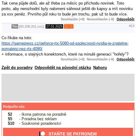
Tak cena půjde dolů, ale až třeba za měsíc po příchodu novinek. Toto
proto, aby nerozhodní byly nalomeni sáhnout ještě do kapsy a mít novinku
za xxx peněz. Prvního půl roku to bude jen trochu, pak už to bude více.
Souhlasím (+0)
Nesouhlasím (-0)
Odpovědět
#13
Trtr
[83.208.201.xxx],
27.01.2025
10:21
Co říkáte na toto:
https://gamepress.cz/geforce-rtx-5080-od-spolecnosti-nvidia-je-znatelne-
pomalejsi-nez-rtx-4090/
+ informace, o stejných konektorech, které na minulé generaci "hořely"?
Souhlasím (+0)
Nesouhlasím (-0)
Odpovědět
Zpět do poradny
Odpovědět na původní otázku
Nahoru
Podpořte nás
$2
- Ikona patrona na poradně
$5
- Poradna bez reklam
$10
- Soukromé poradenství
STAŇTE SE PATRONEM