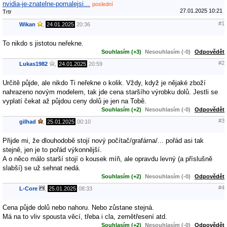
nvidia-je-znatelne-pomalejsi…
poslední
27.01.2025 10:21
Trtr
#1
Wikan
,
24.01.2025
20:36
To nikdo s jistotou neřekne.
Souhlasím (+3)
Nesouhlasím (-0)
Odpovědět
#2
Lukas1982
,
24.01.2025
20:59
Určitě půjde, ale nikdo Ti neřekne o kolik. Vždy, když je nějaké zboží
nahrazeno novým modelem, tak jde cena staršího výrobku dolů. Jestli se
vyplatí čekat až půjdou ceny dolů je jen na Tobě.
Souhlasím (+2)
Nesouhlasím (-0)
Odpovědět
#3
gilhad
,
25.01.2025
00:10
Přijde mi, že dlouhodobě stojí nový počítač/grafárna/... pořád asi tak
stejně, jen je to pořád výkonnější.
A o něco málo starší stojí o kousek míň, ale opravdu levný (a příslušně
slabší) se už sehnat nedá.
Souhlasím (+2)
Nesouhlasím (-0)
Odpovědět
#4
L-Core
,
25.01.2025
08:33
Cena půjde dolů nebo nahoru. Nebo zůstane stejná.
Má na to vliv spousta věcí, třeba i cla, zemětřesení atd.
Souhlasím (+2)
Nesouhlasím (-0)
Odpovědět