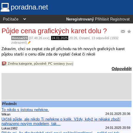
poradna.net
Neregistrovaný
Přihlásit
Registrovat
Půjde cena grafických karet dolu ?
Honza223
[37.48.26.xxx],
24.01.2025
20:26
,
Ostatní
, 13 odpovědí (1932
zobrazení)
Zdravím, chci se zeptat zda při příchodu na trh novych grafických karet
půjdou starší o cenu důle zda de vyplatí čekat či nikoli
Změna kategorie, původně: PC sestavy
(host)
Odpovědět
Předmět
To nikdo s jistotou neřekne.
24.01.2025 20:36
Wikan
Určitě půjde, ale nikdo Ti neřekne o kolik. Vždy, když je nějaké zboží
nahrazeno novým modelem, tak…
24.01.2025 20:59
Lukas1982