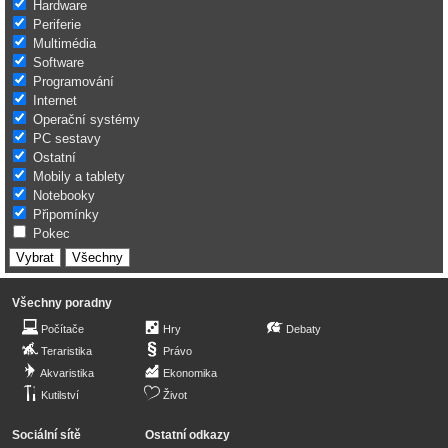
Hardware
Periferie
Multimédia
Software
Programování
Internet
Operační systémy
PC sestavy
Ostatní
Mobily a tablety
Notebooky
Připomínky
Pokec
Všechny poradny
Počítače
Hry
Debaty
Teraristika
Právo
Akvaristika
Ekonomika
Kutilství
Život
Sociální sítě
Ostatní odkazy