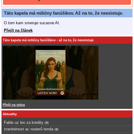
Táto kapela má milióny fanúšikov. Až na to, že neexistuje.
O tom kam smeruje sucasne AI.
Přejít na článek
Táto kapela má milióny fanúšikov - až na to, že neexistuje
Přejít na videa
Aktuality
Fable uz len za kredity
(
0
)
zranitelnost ac routerů tenda
(
6
)