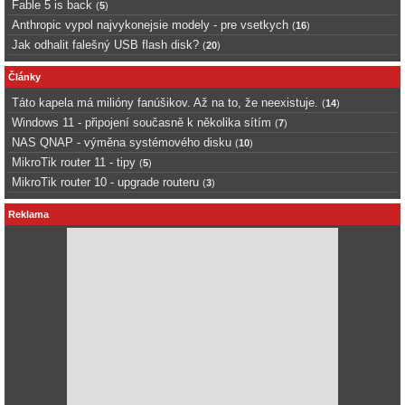
Fable 5 is back
(
5
)
Anthropic vypol najvykonejsie modely - pre vsetkych
(
16
)
Jak odhalit falešný USB flash disk?
(
20
)
Články
Táto kapela má milióny fanúšikov. Až na to, že neexistuje.
(
14
)
Windows 11 - připojení současně k několika sítím
(
7
)
NAS QNAP - výměna systémového disku
(
10
)
MikroTik router 11 - tipy
(
5
)
MikroTik router 10 - upgrade routeru
(
3
)
Reklama