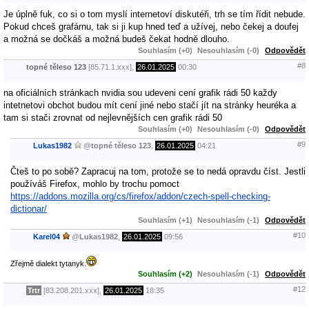
Je úplně fuk, co si o tom myslí internetoví diskutéři, trh se tím řídit nebude.
Pokud chceš grafárnu, tak si ji kup hned teď a užívej, nebo čekej a doufej
a možná se dočkáš a možná budeš čekat hodně dlouho.
Souhlasím (+0)
Nesouhlasím (-0)
Odpovědět
#8
topné těleso 123
[85.71.1.xxx],
26.01.2025
00:30
na oficiálních stránkach nvidia sou udeveni cení grafik rádi 50 každy
intetnetovi obchot budou mít cení jiné nebo stačí jít na stránky heuréka a
tam si stači zrovnat od nejlevnějších cen grafik rádi 50
Souhlasím (+0)
Nesouhlasím (-0)
Odpovědět
#9
Lukas1982
@
topné těleso 123
,
26.01.2025
04:21
Čteš to po sobě? Zapracuj na tom, protože se to nedá opravdu číst. Jestli
používáš Firefox, mohlo by trochu pomoct
https://addons.mozilla.org/cs/firefox/addon/czech-spell-checking-
dictionar/
Souhlasím (+1)
Nesouhlasím (-1)
Odpovědět
#10
Karel04
@
Lukas1982
,
26.01.2025
09:56
Zřejmě dialekt tytanyk.
Souhlasím (+2)
Nesouhlasím (-1)
Odpovědět
#12
Trtr
[83.208.201.xxx],
26.01.2025
18:35