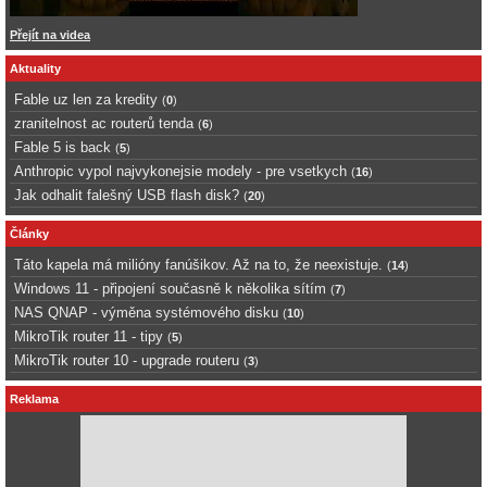
Přejít na videa
Aktuality
Fable uz len za kredity
(
0
)
zranitelnost ac routerů tenda
(
6
)
Fable 5 is back
(
5
)
Anthropic vypol najvykonejsie modely - pre vsetkych
(
16
)
Jak odhalit falešný USB flash disk?
(
20
)
Články
Táto kapela má milióny fanúšikov. Až na to, že neexistuje.
(
14
)
Windows 11 - připojení současně k několika sítím
(
7
)
NAS QNAP - výměna systémového disku
(
10
)
MikroTik router 11 - tipy
(
5
)
MikroTik router 10 - upgrade routeru
(
3
)
Reklama