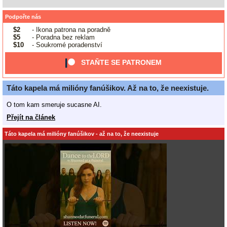
Podpořte nás
$2
- Ikona patrona na poradně
$5
- Poradna bez reklam
$10
- Soukromé poradenství
STAŇTE SE PATRONEM
Táto kapela má milióny fanúšikov. Až na to, že neexistuje.
O tom kam smeruje sucasne AI.
Přejít na článek
Táto kapela má milióny fanúšikov - až na to, že neexistuje