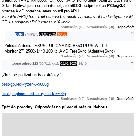
grafickych AMD RX 6000, RX 7600, by to mohlo delat rozdil 16 GB/s vs 8
GB/s. Nedival jsem se na internet, ale 5600
G
podprouje jen
PCIe@3.0
protoze AMD potrebne lanes pouzil pro APU.
V realite (FPS) ten rozdil nemusi byt nejak vyznamny ale radeji bych zvolil
GPU s podporou PCIexpress x16 linek.
Souhlasím (+0)
Nesouhlasím (-0)
Odpovědět
#4
DURI
@
HPET
,
03.02.2025
08:30
Základná doska: ASUS TUF GAMING B550-PLUS WIFI II
Monitor 27" 2560x1440 100Hz, AMD FreeSync (AdaptiveSync)
Souhlasím (+0)
Nesouhlasím (-0)
Odpovědět
#3
topné těleso 123
[85.71.1.xxx],
02.02.2025
14:40
„Zkus se podívat na tyto stránky.“
best-gpu-for-ryzen-5-5600g
best-graphics-card-for-ryzen-5-5600g
Souhlasím (+0)
Nesouhlasím (-0)
Odpovědět
Zpět do poradny
Odpovědět na původní otázku
Nahoru