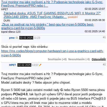
Tvuj monitor ma jake rozliseni a Hz ? Podporuje technologie jako G-Sync,
FreeSync Premium/PRO nebo j…
02.02.2025 13:07
HPET
Základná doska: ASUS TUF GAMING B550-PLUS WIFI II Monitor 27"
2560x1440 100Hz, AMD FreeSync (Adaptiv…
poslední
03.02.2025 08:30
DURI
„Zkus se podívat na tyto stránky.“ best-gpu-for-ryzen-5-5600g best-
graphics-card-for-ryzen-5-5600g
02.02.2025 14:40
topné těleso 123
#1
pme
,
02.02.2025
11:23
Skús si pozrieť napr. túto stránku:
https://ms.codes/blogs/computer-hardware/can-i-use-a-graphics-card-with-
ryzen-5-5600g
Souhlasím (+0)
Nesouhlasím (-0)
Odpovědět
#2
HPET
,
02.02.2025
13:07
Tvuj monitor ma jake rozliseni a Hz ? Podporuje technologie jako G-Sync,
FreeSync Premium/PRO nebo jine?
Model zakladni desky ? Nebo alpson jeho chipset.
Ryzen 5 5600 tak jako ostatni modeli rady
G
nebo Ryzen 5500 nema plnou
podporu
PCIe@4.0
, tak bych pri vyberu GPU daval pozor jestli podporuje
x8 nebo x16 lanes, protoze jestli ti pojede jako na BUS Interface PCIe@3.0
s GPU ktera ma jen x8 linek max jako to muzeme videt u modelu