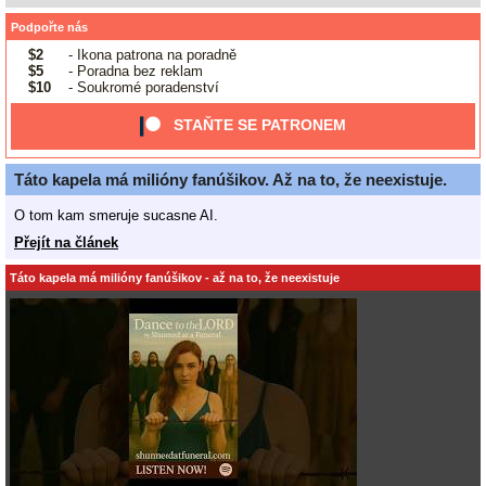
Podpořte nás
$2
- Ikona patrona na poradně
$5
- Poradna bez reklam
$10
- Soukromé poradenství
STAŇTE SE PATRONEM
Táto kapela má milióny fanúšikov. Až na to, že neexistuje.
O tom kam smeruje sucasne AI.
Přejít na článek
Táto kapela má milióny fanúšikov - až na to, že neexistuje