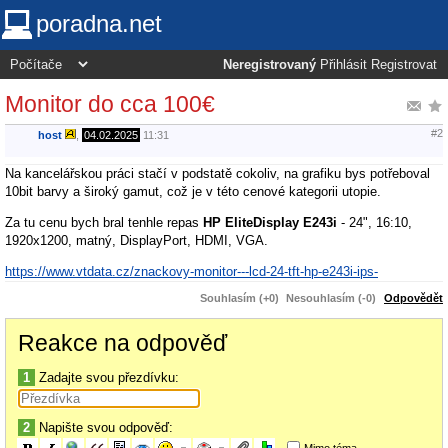
poradna.net
Neregistrovaný
Přihlásit
Registrovat
Monitor do cca 100€
#2
host
,
04.02.2025
11:31
Na kancelářskou práci stačí v podstatě cokoliv, na grafiku bys potřeboval
10bit barvy a široký gamut, což je v této cenové kategorii utopie.
Za tu cenu bych bral tenhle repas
HP EliteDisplay E243i
- 24", 16:10,
1920x1200, matný, DisplayPort, HDMI, VGA.
https://www.vtdata.cz/znackovy-monitor---lcd-24-tft-hp-e243i-ips-
Souhlasím (+0)
Nesouhlasím (-0)
Odpovědět
Reakce na odpověď
1
Zadajte svou přezdívku:
2
Napište svou odpověď:
Mimo téma