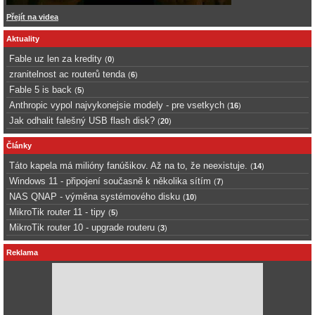
Přejít na videa
Aktuality
Fable uz len za kredity
(
0
)
zranitelnost ac routerů tenda
(
6
)
Fable 5 is back
(
5
)
Anthropic vypol najvykonejsie modely - pre vsetkych
(
16
)
Jak odhalit falešný USB flash disk?
(
20
)
Články
Táto kapela má milióny fanúšikov. Až na to, že neexistuje.
(
14
)
Windows 11 - připojení současně k několika sítím
(
7
)
NAS QNAP - výměna systémového disku
(
10
)
MikroTik router 11 - tipy
(
5
)
MikroTik router 10 - upgrade routeru
(
3
)
Reklama