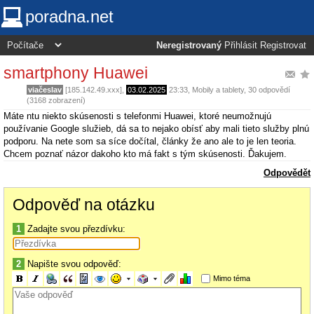
poradna.net
Neregistrovaný
Přihlásit
Registrovat
smartphony Huawei
viačeslav
[185.142.49.xxx],
03.02.2025
23:33
,
Mobily a tablety
, 30 odpovědí
(3168 zobrazení)
Máte ntu niekto skúsenosti s telefonmi Huawei, ktoré neumožnujú
používanie Google služieb, dá sa to nejako obísť aby mali tieto služby plnú
podporu. Na nete som sa síce dočítal, články že ano ale to je len teoria.
Chcem poznať názor dakoho kto má fakt s tým skúsenosti. Ďakujem.
Odpovědět
Odpověď na otázku
1
Zadajte svou přezdívku:
2
Napište svou odpověď:
Mimo téma