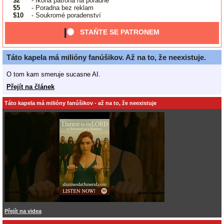
$2
- Ikona patrona na poradně
$5
- Poradna bez reklam
$10
- Soukromé poradenství
STAŇTE SE PATRONEM
Táto kapela má milióny fanúšikov. Až na to, že neexistuje.
O tom kam smeruje sucasne AI.
Přejít na článek
Táto kapela má milióny fanúšikov - až na to, že neexistuje
Přejít na videa