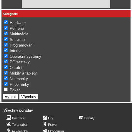
Kategorie
Hardware
Periferie
Multimédia
Software
Programování
Internet
Operační systémy
PC sestavy
Ostatní
Mobily a tablety
Notebooky
Připomínky
Pokec
Všechny poradny
Počítače
Hry
Debaty
Teraristika
Právo
Akvaristika
Ekonomika