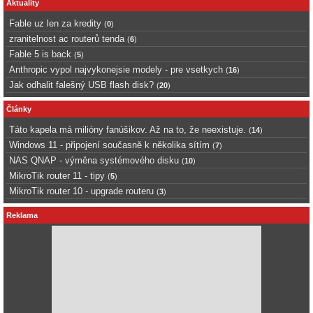
Aktuality
Fable uz len za kredity
(
0
)
zranitelnost ac routerů tenda
(
6
)
Fable 5 is back
(
5
)
Anthropic vypol najvykonejsie modely - pre vsetkych
(
16
)
Jak odhalit falešný USB flash disk?
(
20
)
Články
Táto kapela má milióny fanúšikov. Až na to, že neexistuje.
(
14
)
Windows 11 - připojení současně k několika sítím
(
7
)
NAS QNAP - výměna systémového disku
(
10
)
MikroTik router 11 - tipy
(
5
)
MikroTik router 10 - upgrade routeru
(
3
)
Reklama