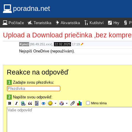
poradna.net
Počítače
Teraristika
Akvaristika
Kutilství
Hry
P
Upload a Download priečinka ,bez kompre
Kyncl
[86.49.251.xxx],
22.02.2025
17:19
Nejspíš OneDrive (nepoužívám).
Reakce na odpověď
1
Zadajte svou přezdívku:
2
Napište svou odpověď:
Mimo téma