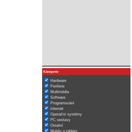
Kategorie
Hardware
Periferie
Multimédia
Software
Programování
Internet
Operační systémy
PC sestavy
Ostatní
Mobily a tablety