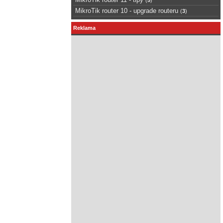
MikroTik router 10 - upgrade routeru
(
3
)
Reklama