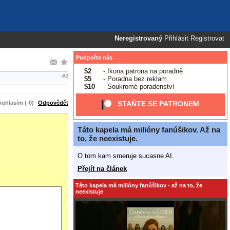
Neregistrovaný
Přihlásit
Registrovat
Podpořte nás
$2
- Ikona patrona na poradně
#2
$5
- Poradna bez reklam
$10
- Soukromé poradenství
uhlasím (-0)
Odpovědět
STAŇTE SE PATRONEM
Táto kapela má milióny fanúšikov. Až na
to, že neexistuje.
O tom kam smeruje sucasne AI.
Přejít na článek
Táto kapela má milióny fanúšikov - až na to, že
neexistuje