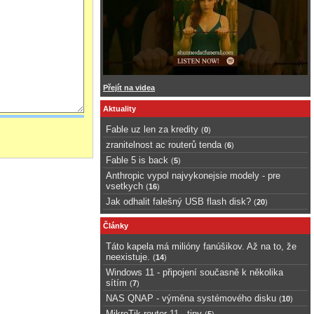
Přejít na videa
Aktuality
Fable uz len za kredity
(
0
)
zranitelnost ac routerů tenda
(
6
)
Fable 5 is back
(
5
)
Anthropic vypol najvykonejsie modely - pre
vsetkych
(
16
)
Jak odhalit falešný USB flash disk?
(
20
)
Články
Táto kapela má milióny fanúšikov. Až na to, že
neexistuje.
(
14
)
Windows 11 - připojení současně k několika
sítím
(
7
)
NAS QNAP - výměna systémového disku
(
10
)
MikroTik router 11 - tipy
(
5
)