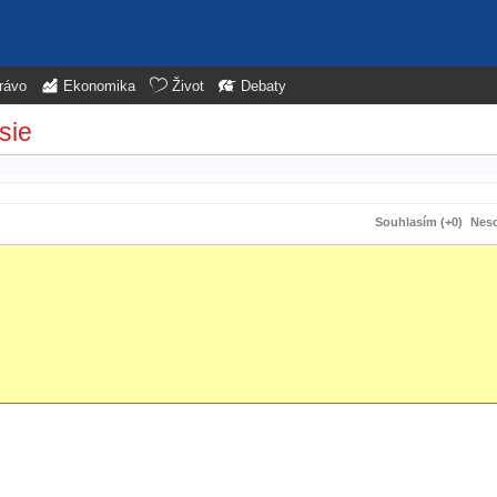
rávo
Ekonomika
Život
Debaty
sie
Souhlasím (+0)
Neso