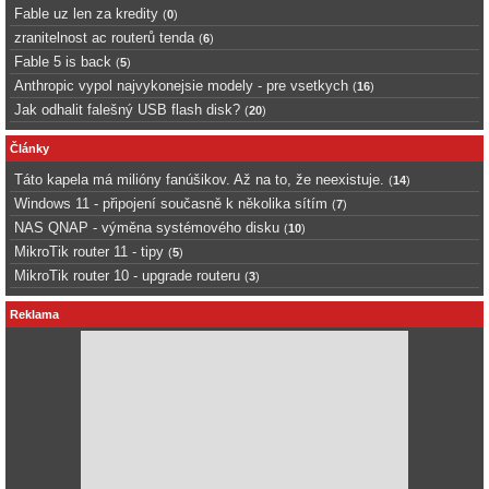
Fable uz len za kredity
(
0
)
zranitelnost ac routerů tenda
(
6
)
Fable 5 is back
(
5
)
Anthropic vypol najvykonejsie modely - pre vsetkych
(
16
)
Jak odhalit falešný USB flash disk?
(
20
)
Články
Táto kapela má milióny fanúšikov. Až na to, že neexistuje.
(
14
)
Windows 11 - připojení současně k několika sítím
(
7
)
NAS QNAP - výměna systémového disku
(
10
)
MikroTik router 11 - tipy
(
5
)
MikroTik router 10 - upgrade routeru
(
3
)
Reklama