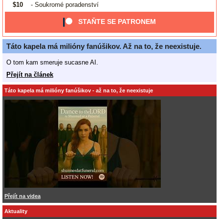
$10
- Soukromé poradenství
STAŇTE SE PATRONEM
Táto kapela má milióny fanúšikov. Až na to, že neexistuje.
O tom kam smeruje sucasne AI.
Přejít na článek
Táto kapela má milióny fanúšikov - až na to, že neexistuje
Přejít na videa
Aktuality