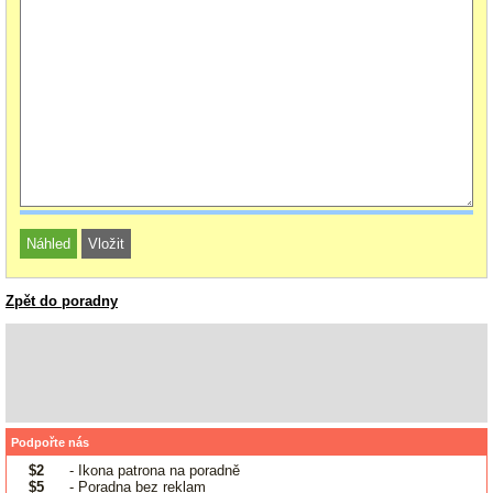
Zpět do poradny
Podpořte nás
$2
- Ikona patrona na poradně
$5
- Poradna bez reklam