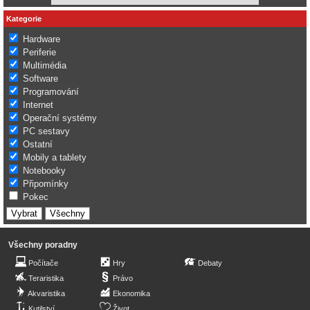
Kategorie
Hardware
Periferie
Multimédia
Software
Programování
Internet
Operační systémy
PC sestavy
Ostatní
Mobily a tablety
Notebooky
Připomínky
Pokec
Všechny poradny
Počítače
Hry
Debaty
Teraristika
Právo
Akvaristika
Ekonomika
Kutilství
Život