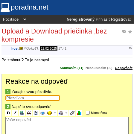
poradna.net
Neregistrovaný
Přihlásit
Registrovat
Upload a Download priečinka ,bez
kompresie
#7
host
@
Joko77
,
22.02.2025
17:41
Po stáhnutí? To je nesmysl.
Souhlasím (+1)
Nesouhlasím (-0)
Odpovědět
Reakce na odpověď
1
Zadajte svou přezdívku:
2
Napište svou odpověď:
Mimo téma