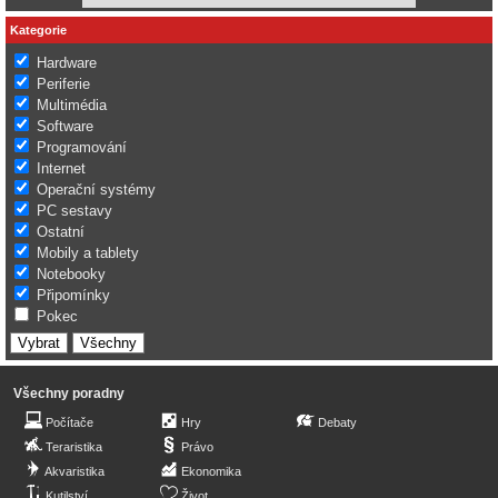
Kategorie
Hardware
Periferie
Multimédia
Software
Programování
Internet
Operační systémy
PC sestavy
Ostatní
Mobily a tablety
Notebooky
Připomínky
Pokec
Všechny poradny
Počítače
Hry
Debaty
Teraristika
Právo
Akvaristika
Ekonomika
Kutilství
Život