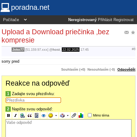
poradna.net
Neregistrovaný
Přihlásit
Registrovat
Upload a Download priečinka ,bez
kompresie
#8
Joko77
[51.159.97.xxx]
@
host
,
22.02.2025
17:45
sorry pred
Souhlasím (+0)
Nesouhlasím (-0)
Odpovědět
Reakce na odpověď
1
Zadajte svou přezdívku:
2
Napište svou odpověď:
Mimo téma