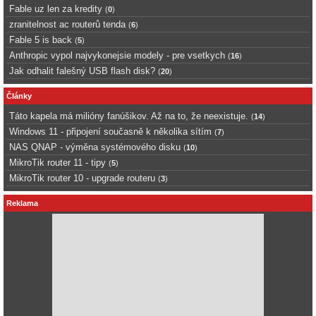
Fable uz len za kredity
(
0
)
zranitelnost ac routerů tenda
(
6
)
Fable 5 is back
(
5
)
Anthropic vypol najvykonejsie modely - pre vsetkych
(
16
)
Jak odhalit falešný USB flash disk?
(
20
)
Články
Táto kapela má milióny fanúšikov. Až na to, že neexistuje.
(
14
)
Windows 11 - připojení současně k několika sítím
(
7
)
NAS QNAP - výměna systémového disku
(
10
)
MikroTik router 11 - tipy
(
5
)
MikroTik router 10 - upgrade routeru
(
3
)
Reklama