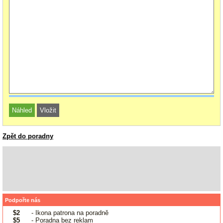
Zpět do poradny
Podpořte nás
$2
- Ikona patrona na poradně
$5
- Poradna bez reklam