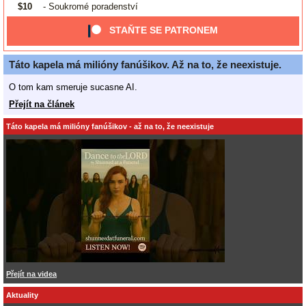
$10
- Soukromé poradenství
STAŇTE SE PATRONEM
Táto kapela má milióny fanúšikov. Až na to, že neexistuje.
O tom kam smeruje sucasne AI.
Přejít na článek
Táto kapela má milióny fanúšikov - až na to, že neexistuje
Přejít na videa
Aktuality