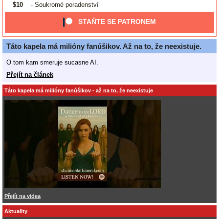
$10
- Soukromé poradenství
STAŇTE SE PATRONEM
Táto kapela má milióny fanúšikov. Až na to, že neexistuje.
O tom kam smeruje sucasne AI.
Přejít na článek
Táto kapela má milióny fanúšikov - až na to, že neexistuje
Přejít na videa
Aktuality