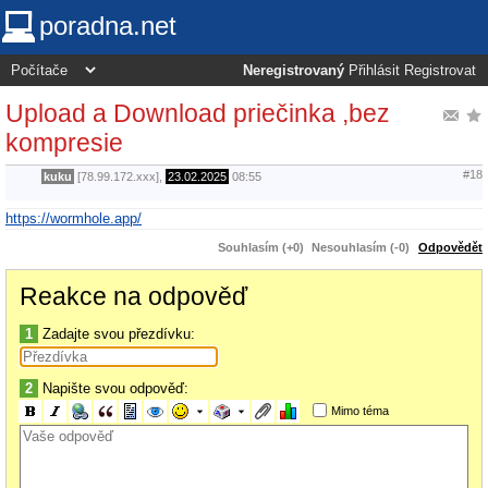
poradna.net
Neregistrovaný
Přihlásit
Registrovat
Upload a Download priečinka ,bez
kompresie
#18
kuku
[78.99.172.xxx],
23.02.2025
08:55
https://wormhole.app/
Souhlasím (+0)
Nesouhlasím (-0)
Odpovědět
Reakce na odpověď
1
Zadajte svou přezdívku:
2
Napište svou odpověď:
Mimo téma