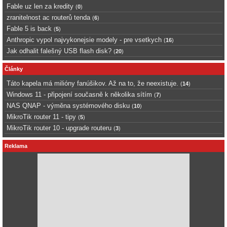
Fable uz len za kredity
(
0
)
zranitelnost ac routerů tenda
(
6
)
Fable 5 is back
(
5
)
Anthropic vypol najvykonejsie modely - pre vsetkych
(
16
)
Jak odhalit falešný USB flash disk?
(
20
)
Články
Táto kapela má milióny fanúšikov. Až na to, že neexistuje.
(
14
)
Windows 11 - připojení současně k několika sítím
(
7
)
NAS QNAP - výměna systémového disku
(
10
)
MikroTik router 11 - tipy
(
5
)
MikroTik router 10 - upgrade routeru
(
3
)
Reklama