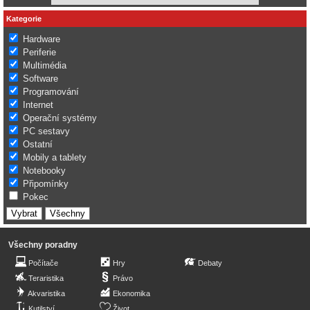
Kategorie
Hardware
Periferie
Multimédia
Software
Programování
Internet
Operační systémy
PC sestavy
Ostatní
Mobily a tablety
Notebooky
Připomínky
Pokec
Všechny poradny
Počítače
Hry
Debaty
Teraristika
Právo
Akvaristika
Ekonomika
Kutilství
Život