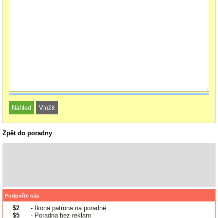
Zpět do poradny
Podpořte nás
$2
- Ikona patrona na poradně
$5
- Poradna bez reklam